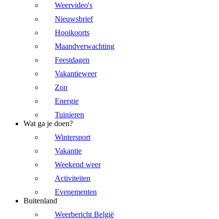
Weervideo's
Nieuwsbrief
Hooikoorts
Maandverwachting
Feestdagen
Vakantieweer
Zon
Energie
Tuinieren
Wat ga je doen?
Wintersport
Vakantie
Weekend weer
Activiteiten
Evenementen
Buitenland
Weerbericht België