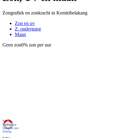
Zongrafiek en zonkracht in Kemiribelakang
Zon en uv
Z. ondergang
Maan
Geen zon
0% zon per uur
Nu
Weinig zon
Geregeld zon
Zonnig