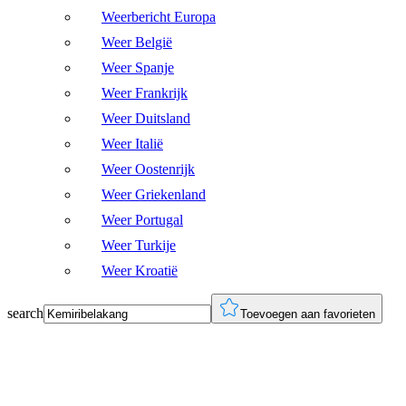
Weerbericht Europa
Weer België
Weer Spanje
Weer Frankrijk
Weer Duitsland
Weer Italië
Weer Oostenrijk
Weer Griekenland
Weer Portugal
Weer Turkije
Weer Kroatië
search
Toevoegen aan favorieten