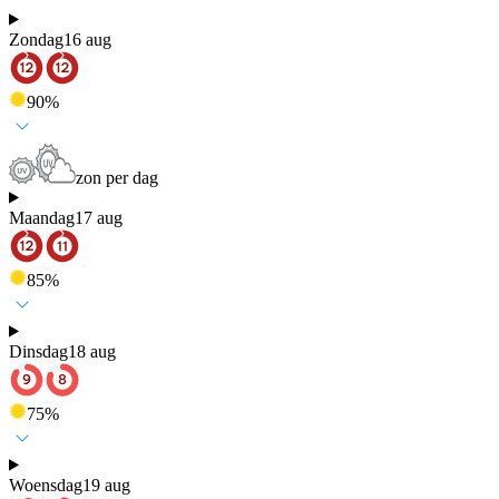
Zondag
16 aug
90
%
zon per dag
Maandag
17 aug
85
%
Dinsdag
18 aug
75
%
Woensdag
19 aug