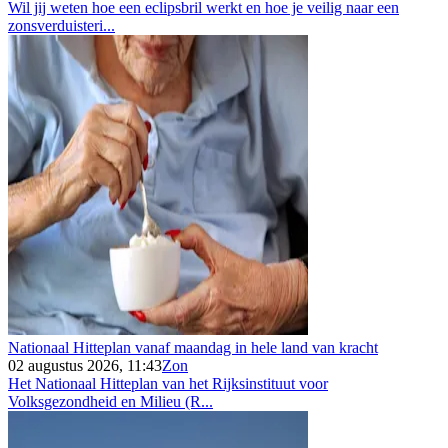
Wil jij weten hoe een eclipsbril werkt en hoe je veilig naar een
zonsverduisteri...
Nationaal Hitteplan vanaf maandag in hele land van kracht
02 augustus 2026, 11:43
Zon
Het Nationaal Hitteplan van het Rijksinstituut voor
Volksgezondheid en Milieu (R...