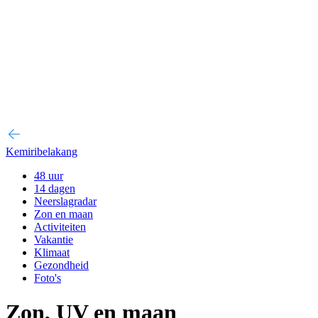
Kemiribelakang
48 uur
14 dagen
Neerslagradar
Zon en maan
Activiteiten
Vakantie
Klimaat
Gezondheid
Foto's
Zon, UV en maan