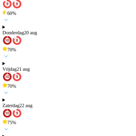
60
%
Donderdag
20 aug
70
%
Vrijdag
21 aug
70
%
Zaterdag
22 aug
75
%