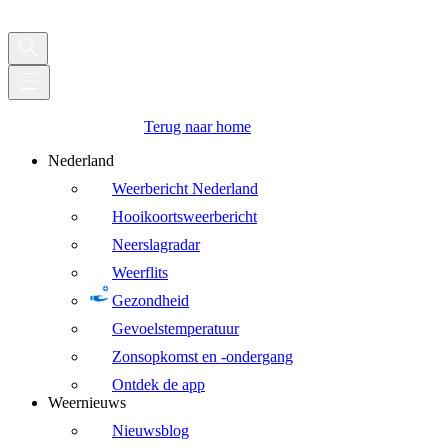
Terug naar home
Nederland
Weerbericht Nederland
Hooikoortsweerbericht
Neerslagradar
Weerflits
Gezondheid
Gevoelstemperatuur
Zonsopkomst en -ondergang
Ontdek de app
Weernieuws
Nieuwsblog