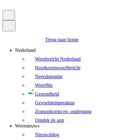
Terug naar home
Nederland
Weerbericht Nederland
Hooikoortsweerbericht
Neerslagradar
Weerflits
Gezondheid
Gevoelstemperatuur
Zonsopkomst en -ondergang
Ontdek de app
Weernieuws
Nieuwsblog