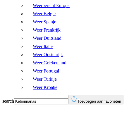
Weerbericht Europa
Weer België
Weer Spanje
Weer Frankrijk
Weer Duitsland
Weer Italië
Weer Oostenrijk
Weer Griekenland
Weer Portugal
Weer Turkije
Weer Kroatië
search
Toevoegen aan favorieten