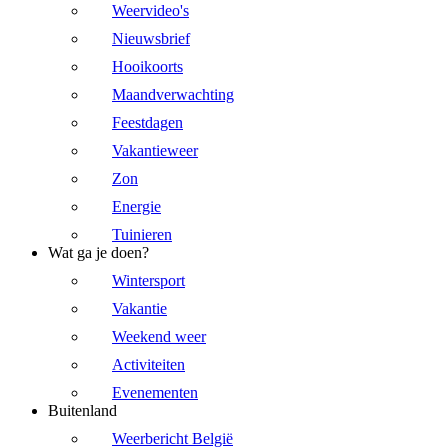
Weervideo's
Nieuwsbrief
Hooikoorts
Maandverwachting
Feestdagen
Vakantieweer
Zon
Energie
Tuinieren
Wat ga je doen?
Wintersport
Vakantie
Weekend weer
Activiteiten
Evenementen
Buitenland
Weerbericht België