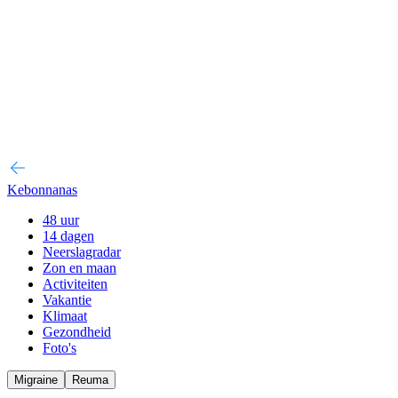
Kebonnanas
48 uur
14 dagen
Neerslagradar
Zon en maan
Activiteiten
Vakantie
Klimaat
Gezondheid
Foto's
Migraine
Reuma