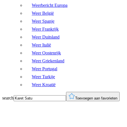
Weerbericht Europa
Weer België
Weer Spanje
Weer Frankrijk
Weer Duitsland
Weer Italië
Weer Oostenrijk
Weer Griekenland
Weer Portugal
Weer Turkije
Weer Kroatië
search
Toevoegen aan favorieten