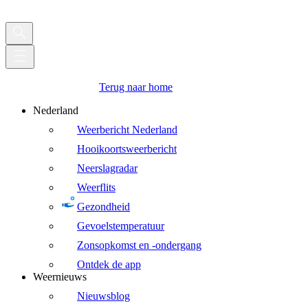
Terug naar home
Nederland
Weerbericht Nederland
Hooikoortsweerbericht
Neerslagradar
Weerflits
Gezondheid
Gevoelstemperatuur
Zonsopkomst en -ondergang
Ontdek de app
Weernieuws
Nieuwsblog