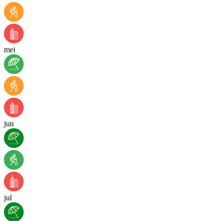
mei
jun
jul