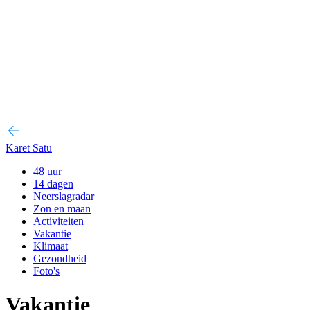
Karet Satu
48 uur
14 dagen
Neerslagradar
Zon en maan
Activiteiten
Vakantie
Klimaat
Gezondheid
Foto's
Vakantie