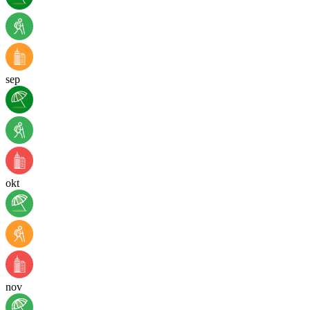
sep
okt
nov