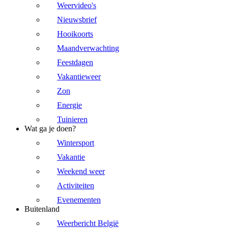
Weervideo's
Nieuwsbrief
Hooikoorts
Maandverwachting
Feestdagen
Vakantieweer
Zon
Energie
Tuinieren
Wat ga je doen?
Wintersport
Vakantie
Weekend weer
Activiteiten
Evenementen
Buitenland
Weerbericht België