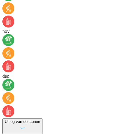
nov
dec
Uitleg van de iconen