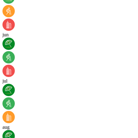
jun
jul
aug