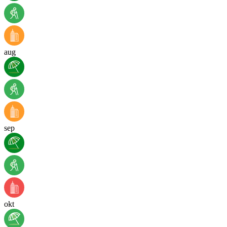
aug
sep
okt