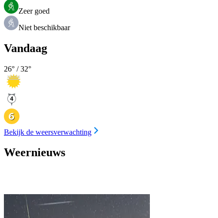
Zeer goed
Niet beschikbaar
Vandaag
26
° /
32
°
Bekijk de weersverwachting
Weernieuws