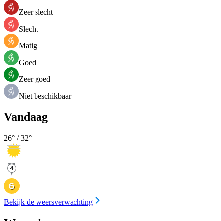
Zeer slecht
Slecht
Matig
Goed
Zeer goed
Niet beschikbaar
Vandaag
26
° /
32
°
Bekijk de weersverwachting