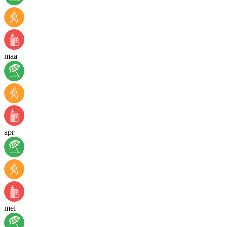
maa
apr
mei