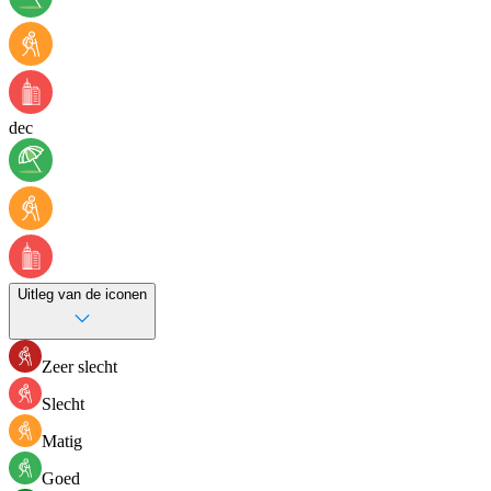
dec
Uitleg van de iconen
Zeer slecht
Slecht
Matig
Goed