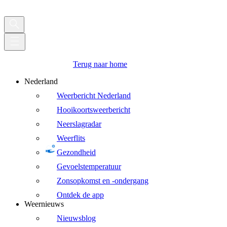
Terug naar home
Nederland
Weerbericht Nederland
Hooikoortsweerbericht
Neerslagradar
Weerflits
Gezondheid
Gevoelstemperatuur
Zonsopkomst en -ondergang
Ontdek de app
Weernieuws
Nieuwsblog