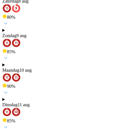
Zaterdag
8 aug
80
%
Zondag
9 aug
85
%
Maandag
10 aug
90
%
Dinsdag
11 aug
85
%