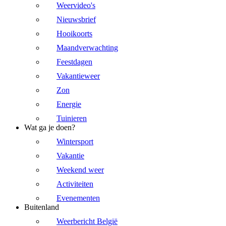
Weervideo's
Nieuwsbrief
Hooikoorts
Maandverwachting
Feestdagen
Vakantieweer
Zon
Energie
Tuinieren
Wat ga je doen?
Wintersport
Vakantie
Weekend weer
Activiteiten
Evenementen
Buitenland
Weerbericht België