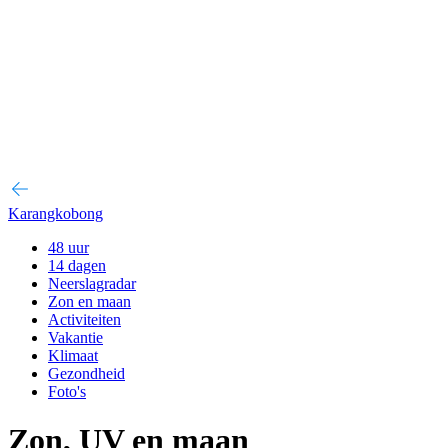
Karangkobong
48 uur
14 dagen
Neerslagradar
Zon en maan
Activiteiten
Vakantie
Klimaat
Gezondheid
Foto's
Zon, UV en maan