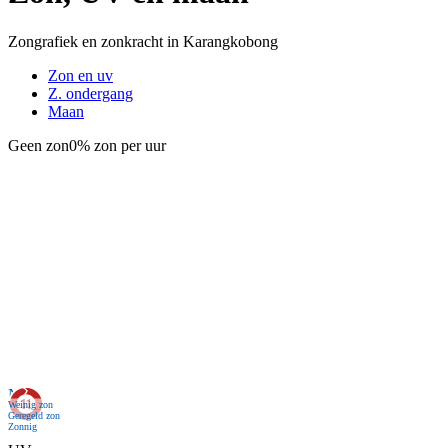
Zongrafiek en zonkracht in Karangkobong
Zon en uv
Z. ondergang
Maan
Geen zon
0% zon per uur
Nu
Weinig zon
Geregeld zon
Zonnig