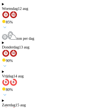
Woensdag
12 aug
85
%
zon per dag
Donderdag
13 aug
90
%
Vrijdag
14 aug
80
%
Zaterdag
15 aug