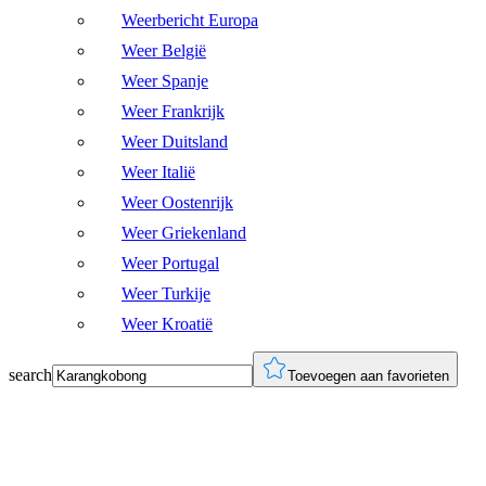
Weerbericht Europa
Weer België
Weer Spanje
Weer Frankrijk
Weer Duitsland
Weer Italië
Weer Oostenrijk
Weer Griekenland
Weer Portugal
Weer Turkije
Weer Kroatië
search
Toevoegen aan favorieten