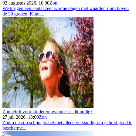
02 augustus 2026, 10:00
Zon
We krijgen een aantal zeer warme dagen met waarden ruim boven
de 30 graden. Kunn...
Zonnebril voor kinderen: wanneer is dit nodig?
27 juli 2026, 13:00
Zon
Zodra de zon schijnt, is het niet alleen verstandig om je huid goed te
bescherme...