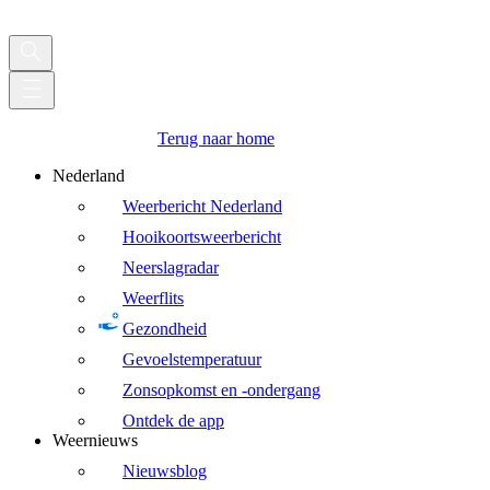
Terug naar home
Nederland
Weerbericht Nederland
Hooikoortsweerbericht
Neerslagradar
Weerflits
Gezondheid
Gevoelstemperatuur
Zonsopkomst en -ondergang
Ontdek de app
Weernieuws
Nieuwsblog