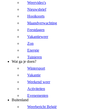
Weervideo's
Nieuwsbrief
Hooikoorts
Maandverwachting
Feestdagen
Vakantieweer
Zon
Energie
Tuinieren
Wat ga je doen?
Wintersport
Vakantie
Weekend weer
Activiteiten
Evenementen
Buitenland
Weerbericht België