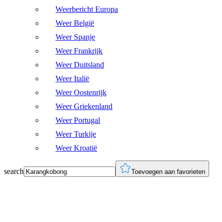
Weerbericht Europa
Weer België
Weer Spanje
Weer Frankrijk
Weer Duitsland
Weer Italië
Weer Oostenrijk
Weer Griekenland
Weer Portugal
Weer Turkije
Weer Kroatië
search
Toevoegen aan favorieten