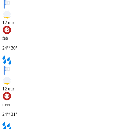
12
uur
feb
24
°
/
30
°
12
uur
maa
24
°
/
31
°