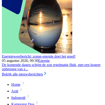
Energieweerbericht: zonne-energie doet het goed!
05 augustus 2026, 09:30
Energie
De komende dagen schijnt de zon regelmatig flink, met een hogere
opbrengst van z...
Bekijk alle nieuwsberichten
Home
Azië
Indonesië
Kamurang Dua