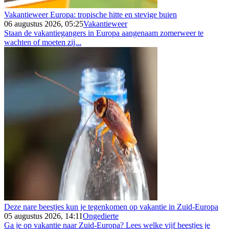
Vakantieweer Europa: tropische hitte en stevige buien
06 augustus 2026, 05:25
Vakantieweer
Staan de vakantiegangers in Europa aangenaam zomerweer te
wachten of moeten zij...
Deze nare beestjes kun je tegenkomen op vakantie in Zuid-Europa
05 augustus 2026, 14:11
Ongedierte
Ga je op vakantie naar Zuid-Europa? Lees welke vijf beestjes je