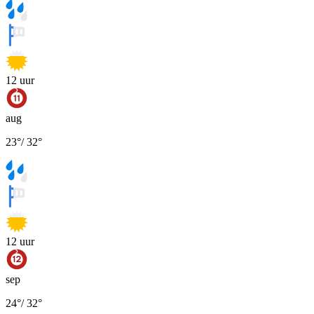
12
uur
aug
23
°
/
32
°
12
uur
sep
24
°
/
32
°