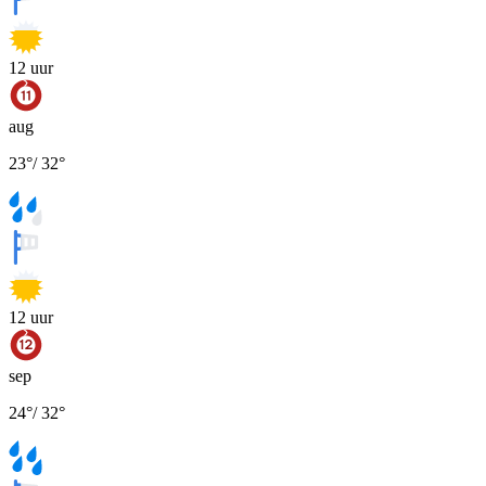
12
uur
aug
23
°
/
32
°
12
uur
sep
24
°
/
32
°