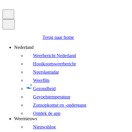
Terug naar home
Nederland
Weerbericht Nederland
Hooikoortsweerbericht
Neerslagradar
Weerflits
Gezondheid
Gevoelstemperatuur
Zonsopkomst en -ondergang
Ontdek de app
Weernieuws
Nieuwsblog