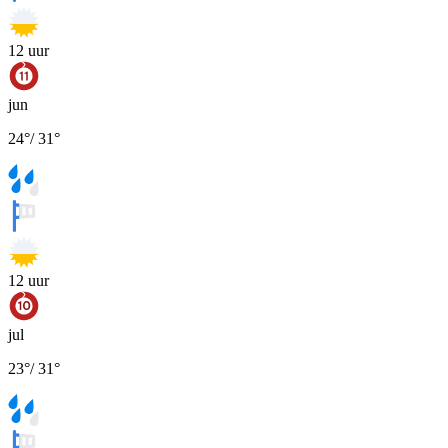
12
uur
jun
24
°
/
31
°
12
uur
jul
23
°
/
31
°