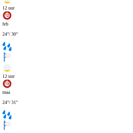
12
uur
feb
24
°
/
30
°
12
uur
maa
24
°
/
31
°