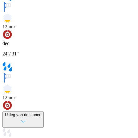
12
uur
dec
24
°
/
31
°
12
uur
Uitleg van de iconen