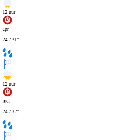
12
uur
apr
24
°
/
31
°
12
uur
mei
24
°
/
32
°