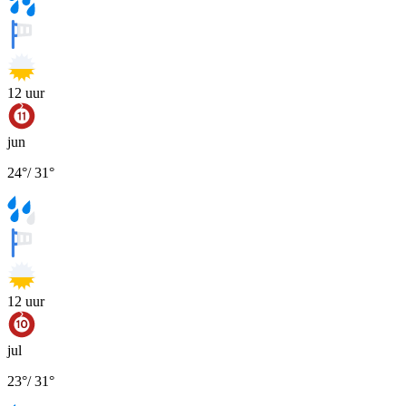
12
uur
jun
24
°
/
31
°
12
uur
jul
23
°
/
31
°