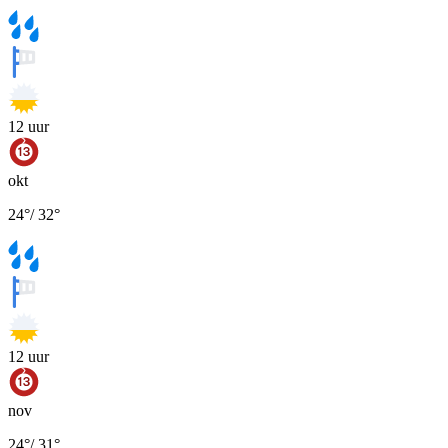
12
uur
okt
24
°
/
32
°
12
uur
nov
24
°
/
31
°