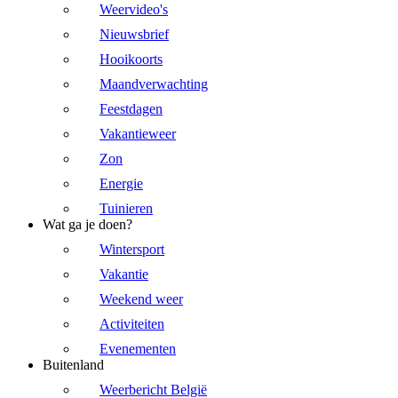
Weervideo's
Nieuwsbrief
Hooikoorts
Maandverwachting
Feestdagen
Vakantieweer
Zon
Energie
Tuinieren
Wat ga je doen?
Wintersport
Vakantie
Weekend weer
Activiteiten
Evenementen
Buitenland
Weerbericht België