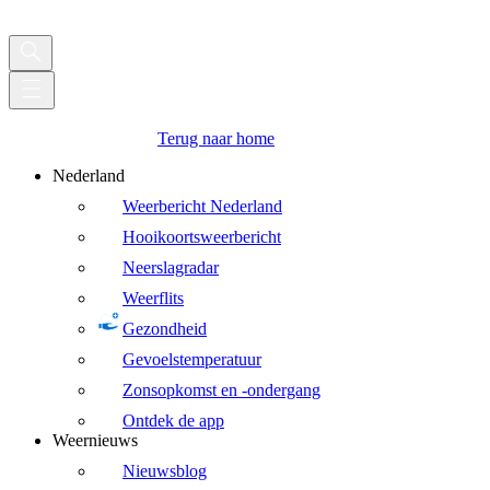
Terug naar home
Nederland
Weerbericht Nederland
Hooikoortsweerbericht
Neerslagradar
Weerflits
Gezondheid
Gevoelstemperatuur
Zonsopkomst en -ondergang
Ontdek de app
Weernieuws
Nieuwsblog