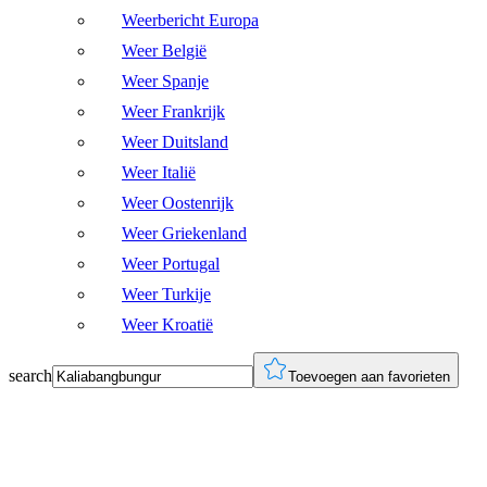
Weerbericht Europa
Weer België
Weer Spanje
Weer Frankrijk
Weer Duitsland
Weer Italië
Weer Oostenrijk
Weer Griekenland
Weer Portugal
Weer Turkije
Weer Kroatië
search
Toevoegen aan favorieten