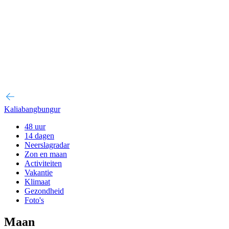
Kaliabangbungur
48 uur
14 dagen
Neerslagradar
Zon en maan
Activiteiten
Vakantie
Klimaat
Gezondheid
Foto's
Maan