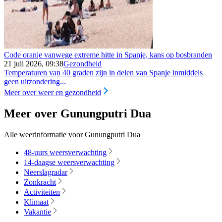
Code oranje vanwege extreme hitte in Spanje, kans op bosbranden
21 juli 2026, 09:38
Gezondheid
Temperaturen van 40 graden zijn in delen van Spanje inmiddels
geen uitzondering...
Meer over weer en gezondheid
Meer over Gunungputri Dua
Alle weerinformatie voor Gunungputri Dua
48-uurs weersverwachting
14-daagse weersverwachting
Neerslagradar
Zonkracht
Activiteiten
Klimaat
Vakantie