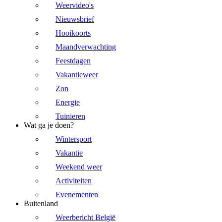
Weervideo's
Nieuwsbrief
Hooikoorts
Maandverwachting
Feestdagen
Vakantieweer
Zon
Energie
Tuinieren
Wat ga je doen?
Wintersport
Vakantie
Weekend weer
Activiteiten
Evenementen
Buitenland
Weerbericht België