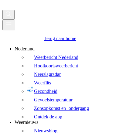
Terug naar home
Nederland
Weerbericht Nederland
Hooikoortsweerbericht
Neerslagradar
Weerflits
Gezondheid
Gevoelstemperatuur
Zonsopkomst en -ondergang
Ontdek de app
Weernieuws
Nieuwsblog