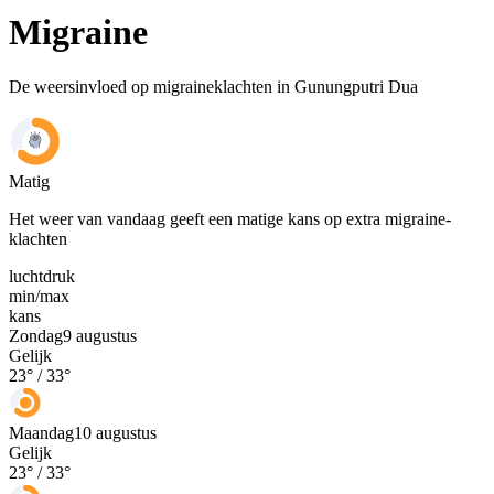
Migraine
De weersinvloed op migraineklachten in Gunungputri Dua
Matig
Het weer van vandaag geeft een matige kans op extra migraine-
klachten
luchtdruk
min
/
max
kans
Zondag
9 augustus
Gelijk
23
° /
33
°
Maandag
10 augustus
Gelijk
23
° /
33
°