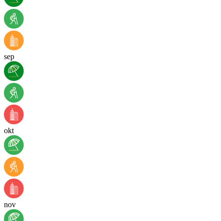
sep
okt
nov