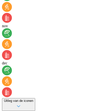
nov
dec
Uitleg van de iconen