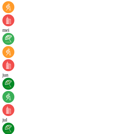
mei
jun
jul