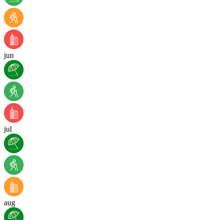
jun
jul
aug