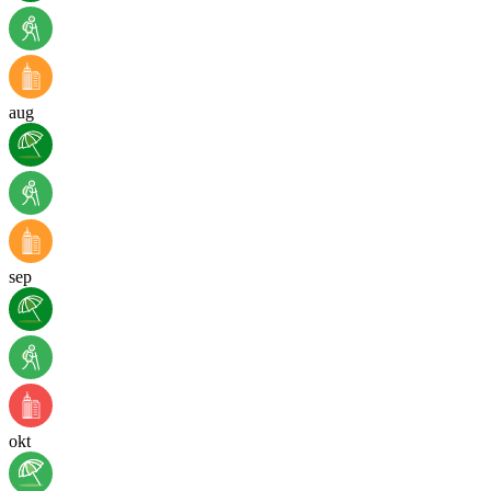
aug
sep
okt