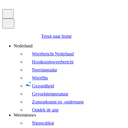
Terug naar home
Nederland
Weerbericht Nederland
Hooikoortsweerbericht
Neerslagradar
Weerflits
Gezondheid
Gevoelstemperatuur
Zonsopkomst en -ondergang
Ontdek de app
Weernieuws
Nieuwsblog