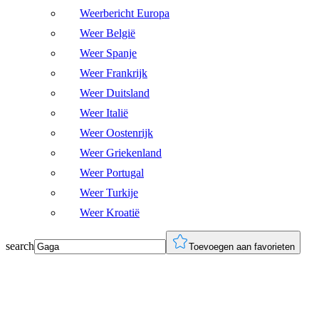
Weerbericht Europa
Weer België
Weer Spanje
Weer Frankrijk
Weer Duitsland
Weer Italië
Weer Oostenrijk
Weer Griekenland
Weer Portugal
Weer Turkije
Weer Kroatië
search
Toevoegen aan favorieten