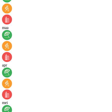
maa
apr
mei