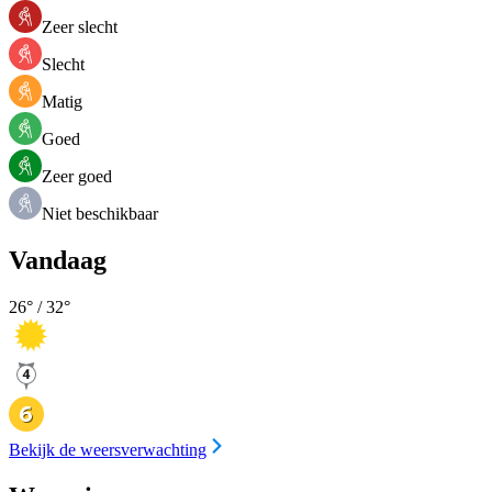
Zeer slecht
Slecht
Matig
Goed
Zeer goed
Niet beschikbaar
Vandaag
26
° /
32
°
Bekijk de weersverwachting