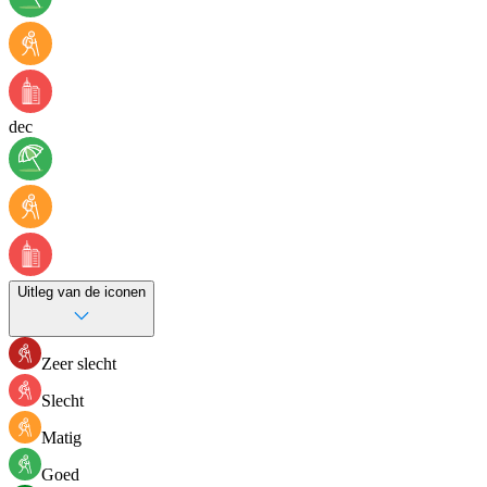
dec
Uitleg van de iconen
Zeer slecht
Slecht
Matig
Goed