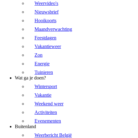
Weervideo's
Nieuwsbrief
Hooikoorts
Maandverwachting
Feestdagen
Vakantieweer
Zon
Energie
Tuinieren
Wat ga je doen?
Wintersport
Vakantie
Weekend weer
Activiteiten
Evenementen
Buitenland
Weerbericht België