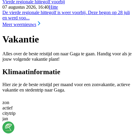
Vierde regionale hittegolf voorbij
07 augustus 2026, 16:40
Hitte
De vierde regionale hittegolf is weer voorbij. Deze begon op 28 juli
en werd voo...
Meer weernieuws
Vakantie
Alles over de beste reistijd om naar Gaga te gaan. Handig voor als je
jouw volgende vakantie plant!
Klimaatinformatie
Hier zie je de beste reistijd per maand voor een zonvakantie, actieve
vakantie en stedentrip naar Gaga.
zon
actief
citytrip
jan