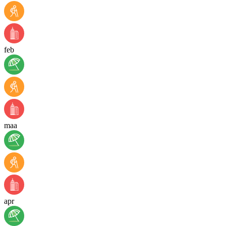
feb
maa
apr