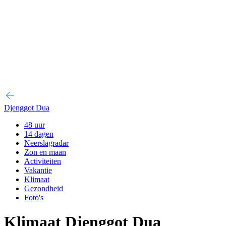
Djenggot Dua
48 uur
14 dagen
Neerslagradar
Zon en maan
Activiteiten
Vakantie
Klimaat
Gezondheid
Foto's
Klimaat Djenggot Dua