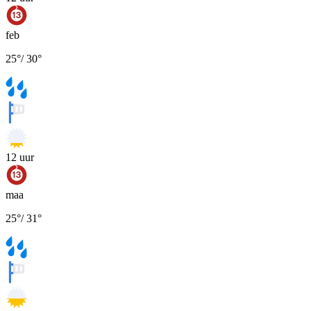
feb
25
°
/
30
°
12
uur
maa
25
°
/
31
°