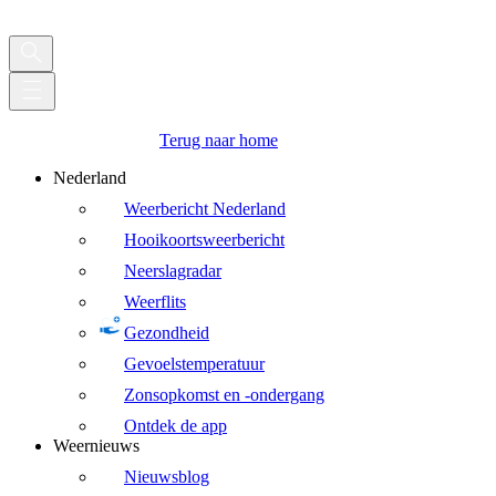
Terug naar home
Nederland
Weerbericht Nederland
Hooikoortsweerbericht
Neerslagradar
Weerflits
Gezondheid
Gevoelstemperatuur
Zonsopkomst en -ondergang
Ontdek de app
Weernieuws
Nieuwsblog