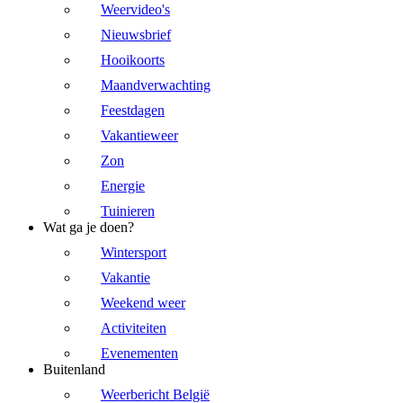
Weervideo's
Nieuwsbrief
Hooikoorts
Maandverwachting
Feestdagen
Vakantieweer
Zon
Energie
Tuinieren
Wat ga je doen?
Wintersport
Vakantie
Weekend weer
Activiteiten
Evenementen
Buitenland
Weerbericht België