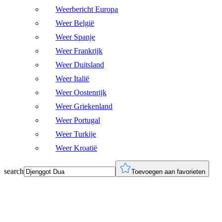
Weerbericht Europa
Weer België
Weer Spanje
Weer Frankrijk
Weer Duitsland
Weer Italië
Weer Oostenrijk
Weer Griekenland
Weer Portugal
Weer Turkije
Weer Kroatië
search
Toevoegen aan favorieten