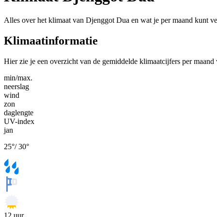
Alles over het klimaat van Djenggot Dua en wat je per maand kunt v
Klimaatinformatie
Hier zie je een overzicht van de gemiddelde klimaatcijfers per maan
min/max.
neerslag
wind
zon
daglengte
UV-index
jan
25
°
/
30
°
12
uur