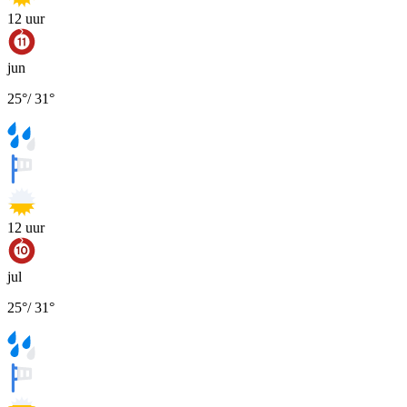
12
uur
jun
25
°
/
31
°
12
uur
jul
25
°
/
31
°