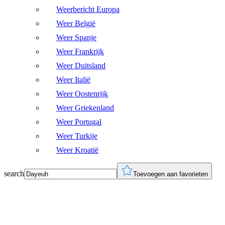
Weerbericht Europa
Weer België
Weer Spanje
Weer Frankrijk
Weer Duitsland
Weer Italië
Weer Oostenrijk
Weer Griekenland
Weer Portugal
Weer Turkije
Weer Kroatië
search
Toevoegen aan favorieten