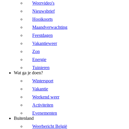
Weervideo's
Nieuwsbrief
Hooikoorts
Maandverwachting
Feestdagen
Vakantieweer
Zon
Energie
Tuinieren
Wat ga je doen?
Wintersport
Vakantie
Weekend weer
Activiteiten
Evenementen
Buitenland
Weerbericht België