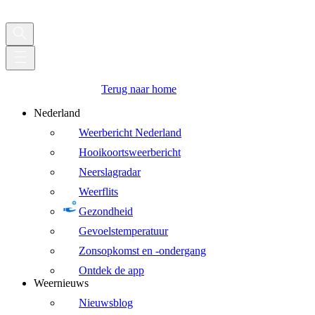
Terug naar home
Nederland
Weerbericht Nederland
Hooikoortsweerbericht
Neerslagradar
Weerflits
Gezondheid
Gevoelstemperatuur
Zonsopkomst en -ondergang
Ontdek de app
Weernieuws
Nieuwsblog