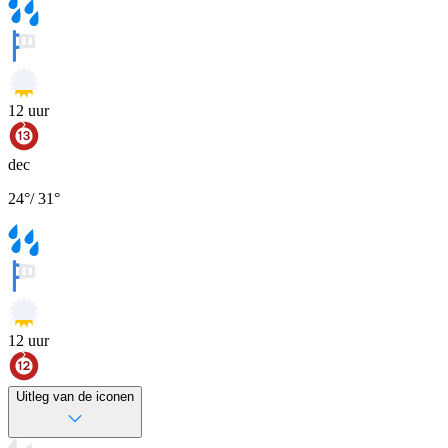
12
uur
dec
24
°
/
31
°
12
uur
Uitleg van de iconen