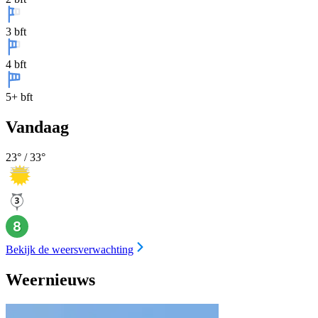
3 bft
4 bft
5+ bft
Vandaag
23
° /
33
°
Bekijk de weersverwachting
Weernieuws