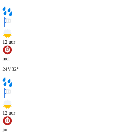
12
uur
mei
24
°
/
32
°
12
uur
jun