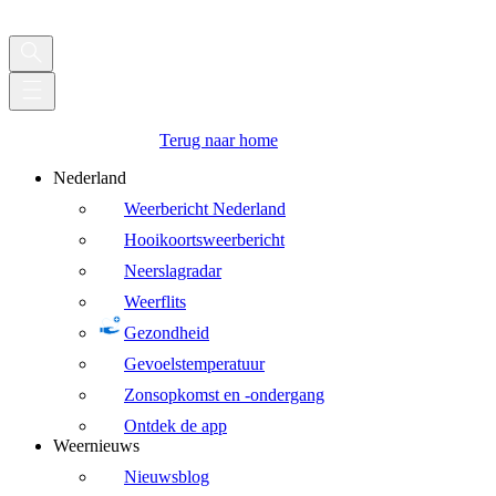
Terug naar home
Nederland
Weerbericht Nederland
Hooikoortsweerbericht
Neerslagradar
Weerflits
Gezondheid
Gevoelstemperatuur
Zonsopkomst en -ondergang
Ontdek de app
Weernieuws
Nieuwsblog