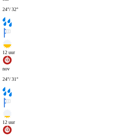
24
°
/
32
°
12
uur
nov
24
°
/
31
°
12
uur