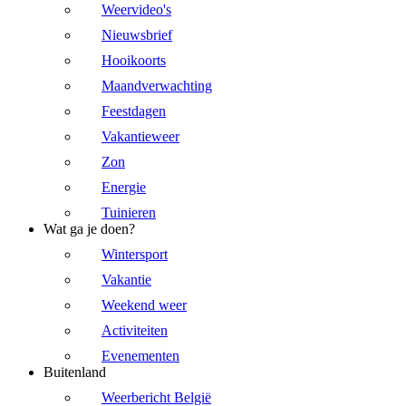
Weervideo's
Nieuwsbrief
Hooikoorts
Maandverwachting
Feestdagen
Vakantieweer
Zon
Energie
Tuinieren
Wat ga je doen?
Wintersport
Vakantie
Weekend weer
Activiteiten
Evenementen
Buitenland
Weerbericht België