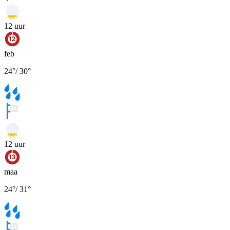
12
uur
feb
24
°
/
30
°
12
uur
maa
24
°
/
31
°