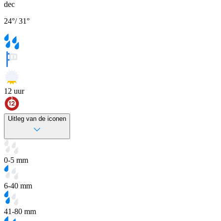
dec
24
°
/
31
°
12
uur
Uitleg van de iconen
0-5 mm
6-40 mm
41-80 mm