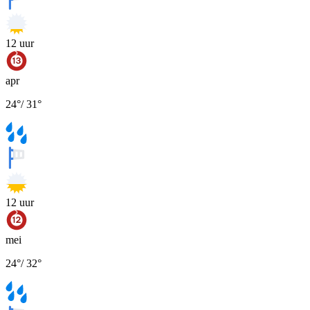
12
uur
apr
24
°
/
31
°
12
uur
mei
24
°
/
32
°