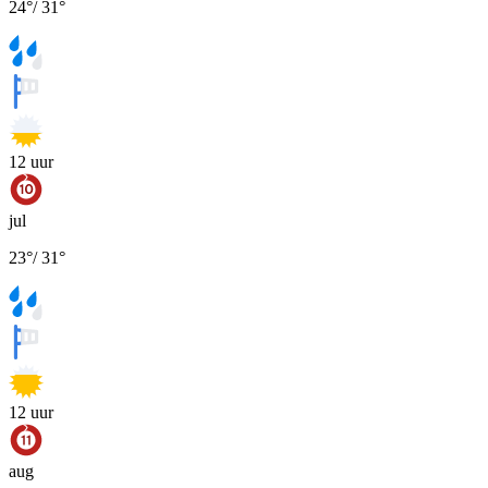
24
°
/
31
°
12
uur
jul
23
°
/
31
°
12
uur
aug