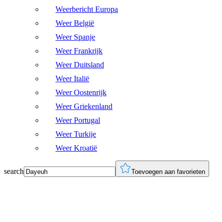
Weerbericht Europa
Weer België
Weer Spanje
Weer Frankrijk
Weer Duitsland
Weer Italië
Weer Oostenrijk
Weer Griekenland
Weer Portugal
Weer Turkije
Weer Kroatië
search
Toevoegen aan favorieten