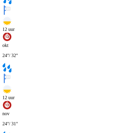
12
uur
okt
24
°
/
32
°
12
uur
nov
24
°
/
31
°