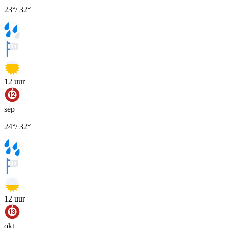
23
°
/
32
°
12
uur
sep
24
°
/
32
°
12
uur
okt