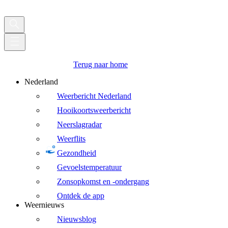
Terug naar home
Nederland
Weerbericht Nederland
Hooikoortsweerbericht
Neerslagradar
Weerflits
Gezondheid
Gevoelstemperatuur
Zonsopkomst en -ondergang
Ontdek de app
Weernieuws
Nieuwsblog