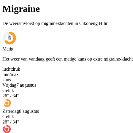
Migraine
De weersinvloed op migraineklachten in Cikoneng Hilir
Matig
Het weer van vandaag geeft een matige kans op extra migraine-klach
luchtdruk
min
/
max
kans
Vrijdag
7 augustus
Gelijk
26
° /
34
°
Zaterdag
8 augustus
Gelijk
26
° /
34
°