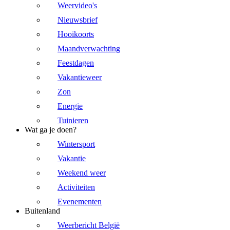
Weervideo's
Nieuwsbrief
Hooikoorts
Maandverwachting
Feestdagen
Vakantieweer
Zon
Energie
Tuinieren
Wat ga je doen?
Wintersport
Vakantie
Weekend weer
Activiteiten
Evenementen
Buitenland
Weerbericht België