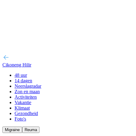
Cikoneng Hilir
48 uur
14 dagen
Neerslagradar
Zon en maan
Activiteiten
Vakantie
Klimaat
Gezondheid
Foto's
Migraine
Reuma