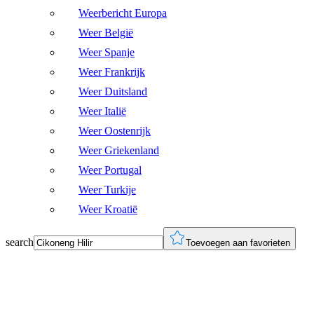
Weerbericht Europa
Weer België
Weer Spanje
Weer Frankrijk
Weer Duitsland
Weer Italië
Weer Oostenrijk
Weer Griekenland
Weer Portugal
Weer Turkije
Weer Kroatië
search
Toevoegen aan favorieten