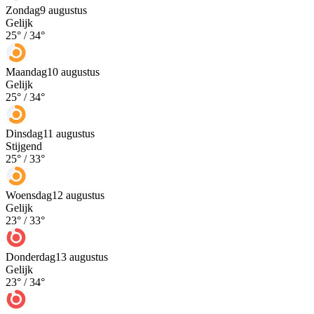
Zondag
9 augustus
Gelijk
25
° /
34
°
Maandag
10 augustus
Gelijk
25
° /
34
°
Dinsdag
11 augustus
Stijgend
25
° /
33
°
Woensdag
12 augustus
Gelijk
23
° /
33
°
Donderdag
13 augustus
Gelijk
23
° /
34
°