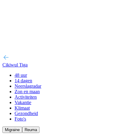
Cikiwul Tiga
48 uur
14 dagen
Neerslagradar
Zon en maan
Activiteiten
Vakantie
Klimaat
Gezondheid
Foto's
Migraine
Reuma