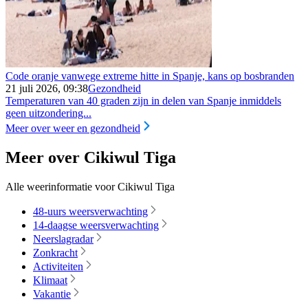
Code oranje vanwege extreme hitte in Spanje, kans op bosbranden
21 juli 2026, 09:38
Gezondheid
Temperaturen van 40 graden zijn in delen van Spanje inmiddels
geen uitzondering...
Meer over weer en gezondheid
Meer over Cikiwul Tiga
Alle weerinformatie voor Cikiwul Tiga
48-uurs weersverwachting
14-daagse weersverwachting
Neerslagradar
Zonkracht
Activiteiten
Klimaat
Vakantie