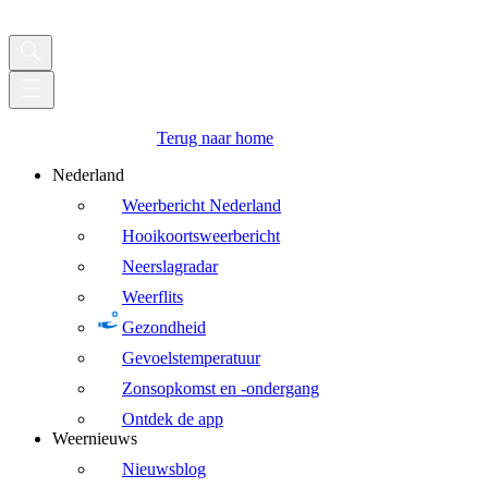
Terug naar home
Nederland
Weerbericht Nederland
Hooikoortsweerbericht
Neerslagradar
Weerflits
Gezondheid
Gevoelstemperatuur
Zonsopkomst en -ondergang
Ontdek de app
Weernieuws
Nieuwsblog