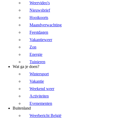
Weervideo's
Nieuwsbrief
Hooikoorts
Maandverwachting
Feestdagen
Vakantieweer
Zon
Energie
Tuinieren
Wat ga je doen?
Wintersport
Vakantie
Weekend weer
Activiteiten
Evenementen
Buitenland
Weerbericht België