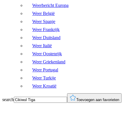
Weerbericht Europa
Weer België
Weer Spanje
Weer Frankrijk
Weer Duitsland
Weer Italië
Weer Oostenrijk
Weer Griekenland
Weer Portugal
Weer Turkije
Weer Kroatië
search
Toevoegen aan favorieten