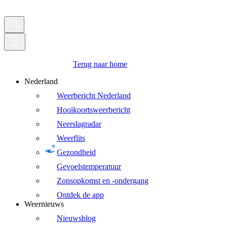
Terug naar home
Nederland
Weerbericht Nederland
Hooikoortsweerbericht
Neerslagradar
Weerflits
Gezondheid
Gevoelstemperatuur
Zonsopkomst en -ondergang
Ontdek de app
Weernieuws
Nieuwsblog