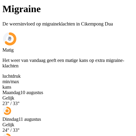
Migraine
De weersinvloed op migraineklachten in Cikempong Dua
Matig
Het weer van vandaag geeft een matige kans op extra migraine-
klachten
luchtdruk
min
/
max
kans
Maandag
10 augustus
Gelijk
23
° /
33
°
Dinsdag
11 augustus
Gelijk
24
° /
33
°