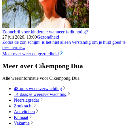
Zonnebril voor kinderen: wanneer is dit nodig?
27 juli 2026, 13:00
Gezondheid
Zodra de zon schijnt, is het niet alleen verstandig om je huid goed te
bescherme...
Meer over weer en gezondheid
Meer over Cikempong Dua
Alle weerinformatie voor Cikempong Dua
48-uurs weersverwachting
14-daagse weersverwachting
Neerslagradar
Zonkracht
Activiteiten
Klimaat
Vakantie