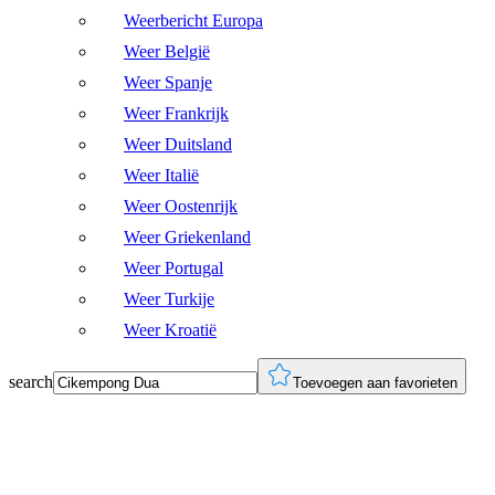
Weerbericht Europa
Weer België
Weer Spanje
Weer Frankrijk
Weer Duitsland
Weer Italië
Weer Oostenrijk
Weer Griekenland
Weer Portugal
Weer Turkije
Weer Kroatië
search
Toevoegen aan favorieten