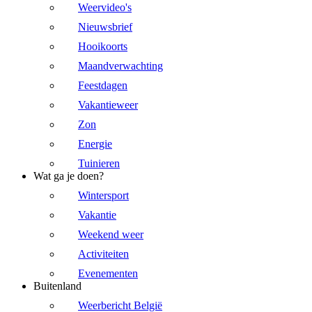
Weervideo's
Nieuwsbrief
Hooikoorts
Maandverwachting
Feestdagen
Vakantieweer
Zon
Energie
Tuinieren
Wat ga je doen?
Wintersport
Vakantie
Weekend weer
Activiteiten
Evenementen
Buitenland
Weerbericht België