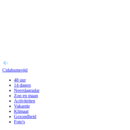
Cidahumesjid
48 uur
14 dagen
Neerslagradar
Zon en maan
Activiteiten
Vakantie
Klimaat
Gezondheid
Foto's