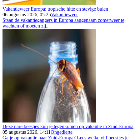
Vakantieweer Europa: tropische hitte en stevige buien
06 augustus 2026, 05:25
Vakantieweer
Staan de vakantiegangers in Europa aangenaam zomerweer te
wachten of moeten zij...
Deze nare beestjes kun je tegenkomen op vakantie in Zuid-Europa
05 augustus 2026, 14:11
Ongedierte
Ga je op vakantie naar Zuid-Europa? Lees welke vijf beestjes je