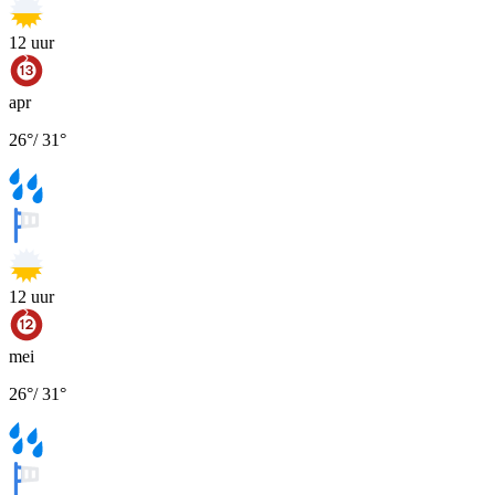
12
uur
apr
26
°
/
31
°
12
uur
mei
26
°
/
31
°