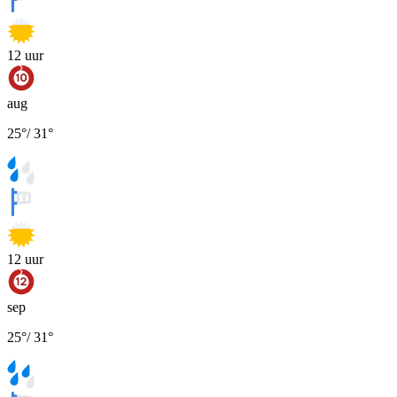
12
uur
aug
25
°
/
31
°
12
uur
sep
25
°
/
31
°