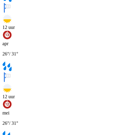
12
uur
apr
26
°
/
31
°
12
uur
mei
26
°
/
31
°