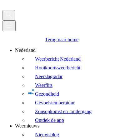
Terug naar home
Nederland
Weerbericht Nederland
Hooikoortsweerbericht
Neerslagradar
Weerflits
Gezondheid
Gevoelstemperatuur
Zonsopkomst en -ondergang
Ontdek de app
Weernieuws
Nieuwsblog