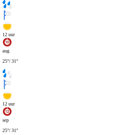
12
uur
aug
25
°
/
31
°
12
uur
sep
25
°
/
31
°