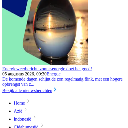
Energieweerbericht: zonne-energie doet het goed!
05 augustus 2026, 09:30
Energie
De komende dagen schijnt de zon regelmatig flink, met een hogere
opbrengst van z...
Bekijk alle nieuwsberichten
Home
Azië
Indonesië
Cidahumesjid