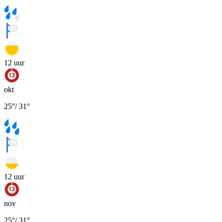
12
uur
okt
25
°
/
31
°
12
uur
nov
25
°
/
31
°