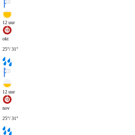
12
uur
okt
25
°
/
31
°
12
uur
nov
25
°
/
31
°