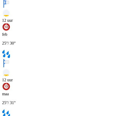
12
uur
feb
25
°
/
30
°
12
uur
maa
25
°
/
31
°