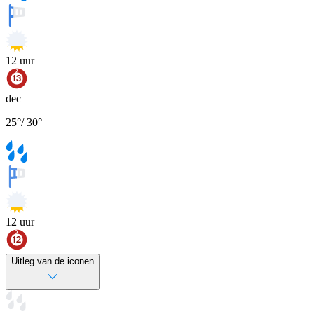
12
uur
dec
25
°
/
30
°
12
uur
Uitleg van de iconen