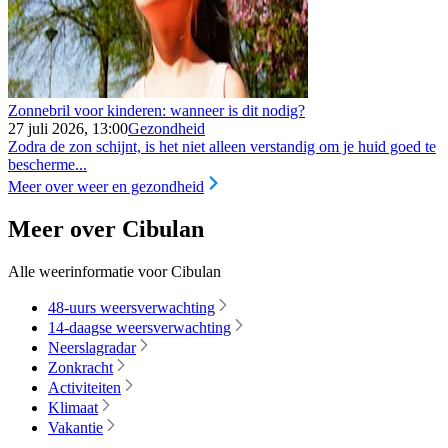
Zonnebril voor kinderen: wanneer is dit nodig?
27 juli 2026, 13:00
Gezondheid
Zodra de zon schijnt, is het niet alleen verstandig om je huid goed te
bescherme...
Meer over weer en gezondheid
Meer over Cibulan
Alle weerinformatie voor Cibulan
48-uurs weersverwachting
14-daagse weersverwachting
Neerslagradar
Zonkracht
Activiteiten
Klimaat
Vakantie