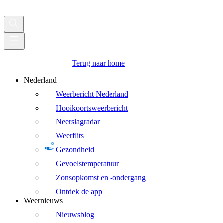
Terug naar home
Nederland
Weerbericht Nederland
Hooikoortsweerbericht
Neerslagradar
Weerflits
Gezondheid
Gevoelstemperatuur
Zonsopkomst en -ondergang
Ontdek de app
Weernieuws
Nieuwsblog