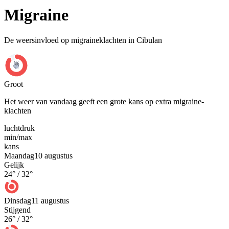
Migraine
De weersinvloed op migraineklachten in Cibulan
Groot
Het weer van vandaag geeft een grote kans op extra migraine-
klachten
luchtdruk
min
/
max
kans
Maandag
10 augustus
Gelijk
24
° /
32
°
Dinsdag
11 augustus
Stijgend
26
° /
32
°