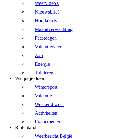
Weervideo's
Nieuwsbrief
Hooikoorts
Maandverwachting
Feestdagen
Vakantieweer
Zon
Energie
Tuinieren
Wat ga je doen?
Wintersport
Vakantie
Weekend weer
Activiteiten
Evenementen
Buitenland
Weerbericht België