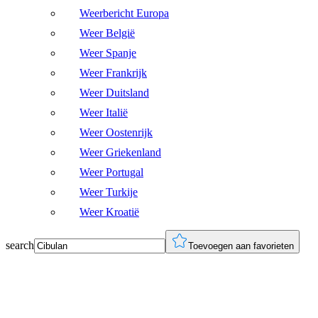
Weerbericht Europa
Weer België
Weer Spanje
Weer Frankrijk
Weer Duitsland
Weer Italië
Weer Oostenrijk
Weer Griekenland
Weer Portugal
Weer Turkije
Weer Kroatië
search
Toevoegen aan favorieten