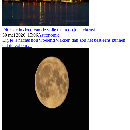
Dit is de invloed van de volle maan op je nachtrust
30 mei 2026, 15:06
Astronomie
Lig je ’s nachts nou woelend wakker, dan zou het best eens kunnen
dat de volle m...