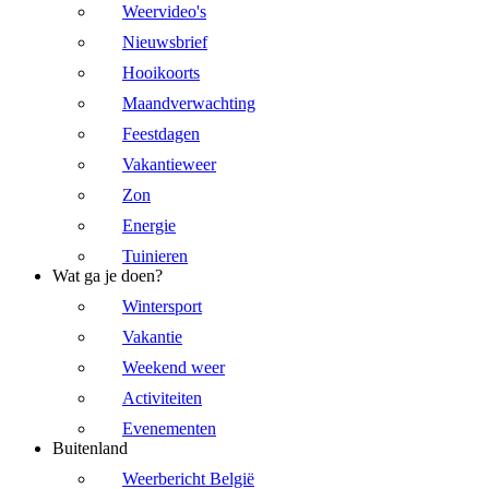
Weervideo's
Nieuwsbrief
Hooikoorts
Maandverwachting
Feestdagen
Vakantieweer
Zon
Energie
Tuinieren
Wat ga je doen?
Wintersport
Vakantie
Weekend weer
Activiteiten
Evenementen
Buitenland
Weerbericht België