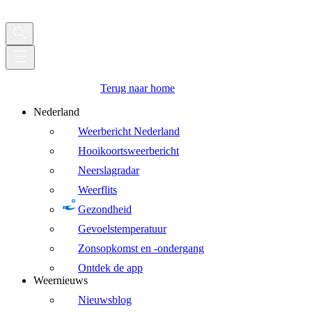
Terug naar home
Nederland
Weerbericht Nederland
Hooikoortsweerbericht
Neerslagradar
Weerflits
Gezondheid
Gevoelstemperatuur
Zonsopkomst en -ondergang
Ontdek de app
Weernieuws
Nieuwsblog