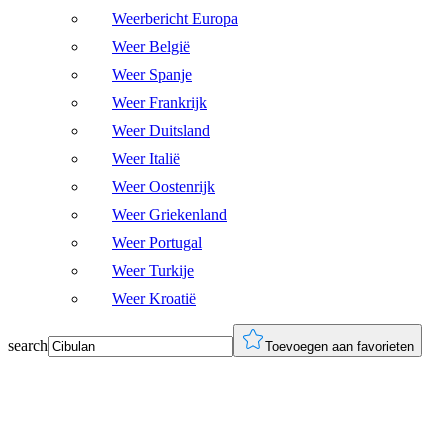
Weerbericht Europa
Weer België
Weer Spanje
Weer Frankrijk
Weer Duitsland
Weer Italië
Weer Oostenrijk
Weer Griekenland
Weer Portugal
Weer Turkije
Weer Kroatië
search
Toevoegen aan favorieten