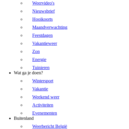
Weervideo's
Nieuwsbrief
Hooikoorts
Maandverwachting
Feestdagen
Vakantieweer
Zon
Energie
Tuinieren
Wat ga je doen?
Wintersport
Vakantie
Weekend weer
Activiteiten
Evenementen
Buitenland
Weerbericht België