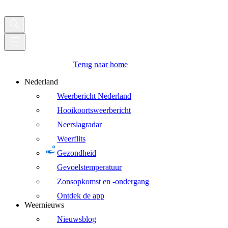
Terug naar home
Nederland
Weerbericht Nederland
Hooikoortsweerbericht
Neerslagradar
Weerflits
Gezondheid
Gevoelstemperatuur
Zonsopkomst en -ondergang
Ontdek de app
Weernieuws
Nieuwsblog