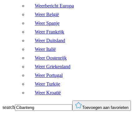
Weerbericht Europa
Weer België
Weer Spanje
Weer Frankrijk
Weer Duitsland
Weer Italië
Weer Oostenrijk
Weer Griekenland
Weer Portugal
Weer Turkije
Weer Kroatië
search
Toevoegen aan favorieten