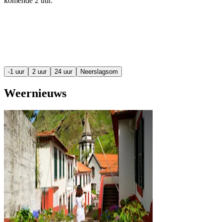
komende
2 uur
.
-1 uur
2 uur
24 uur
Neerslagsom
Weernieuws