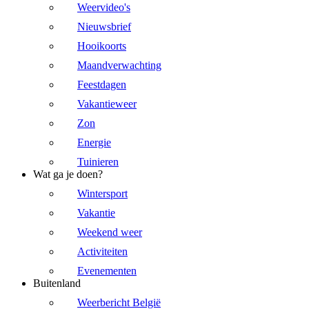
Weervideo's
Nieuwsbrief
Hooikoorts
Maandverwachting
Feestdagen
Vakantieweer
Zon
Energie
Tuinieren
Wat ga je doen?
Wintersport
Vakantie
Weekend weer
Activiteiten
Evenementen
Buitenland
Weerbericht België