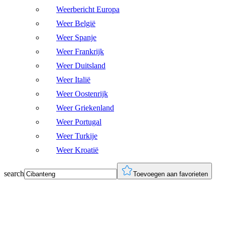
Weerbericht Europa
Weer België
Weer Spanje
Weer Frankrijk
Weer Duitsland
Weer Italië
Weer Oostenrijk
Weer Griekenland
Weer Portugal
Weer Turkije
Weer Kroatië
search
Toevoegen aan favorieten