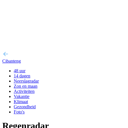
Cibanteng
48 uur
14 dagen
Neerslagradar
Zon en maan
Activiteiten
Vakantie
Klimaat
Gezondheid
Foto's
Regenradar