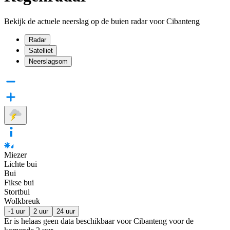
Bekijk de actuele neerslag op de buien radar voor Cibanteng
Radar
Satelliet
Neerslagsom
Miezer
Lichte bui
Bui
Fikse bui
Stortbui
Wolkbreuk
-1 uur
2 uur
24 uur
Er is helaas geen data beschikbaar voor Cibanteng voor de