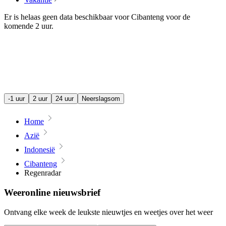
Er is helaas geen data beschikbaar voor Cibanteng voor de
komende
2 uur
.
-1 uur
2 uur
24 uur
Neerslagsom
Home
Azië
Indonesië
Cibanteng
Regenradar
Weeronline nieuwsbrief
Ontvang elke week de leukste nieuwtjes en weetjes over het weer