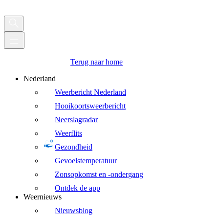
Terug naar home
Nederland
Weerbericht Nederland
Hooikoortsweerbericht
Neerslagradar
Weerflits
Gezondheid
Gevoelstemperatuur
Zonsopkomst en -ondergang
Ontdek de app
Weernieuws
Nieuwsblog