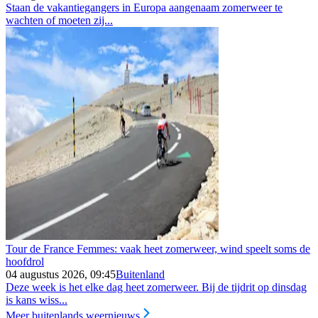
Staan de vakantiegangers in Europa aangenaam zomerweer te
wachten of moeten zij...
Tour de France Femmes: vaak heet zomerweer, wind speelt soms de
hoofdrol
04 augustus 2026, 09:45
Buitenland
Deze week is het elke dag heet zomerweer. Bij de tijdrit op dinsdag
is kans wiss...
Meer buitenlands weernieuws