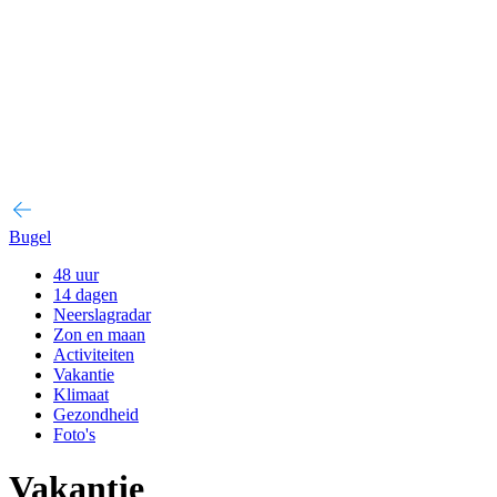
Bugel
48 uur
14 dagen
Neerslagradar
Zon en maan
Activiteiten
Vakantie
Klimaat
Gezondheid
Foto's
Vakantie