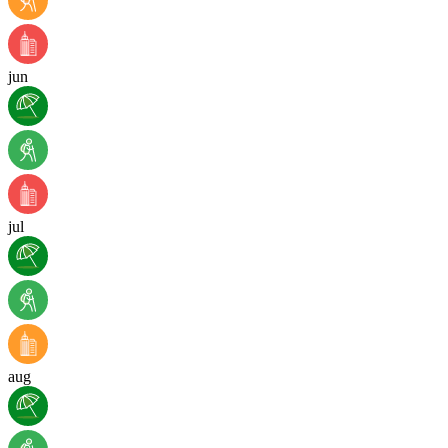
jun
jul
aug