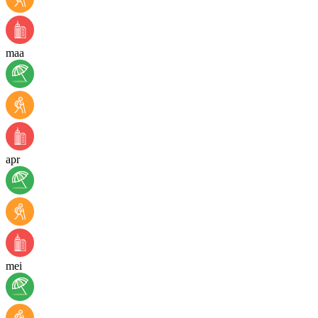
maa
apr
mei