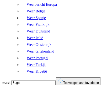
Weerbericht Europa
Weer België
Weer Spanje
Weer Frankrijk
Weer Duitsland
Weer Italië
Weer Oostenrijk
Weer Griekenland
Weer Portugal
Weer Turkije
Weer Kroatië
search
Toevoegen aan favorieten