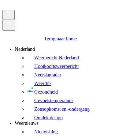
Terug naar home
Nederland
Weerbericht Nederland
Hooikoortsweerbericht
Neerslagradar
Weerflits
Gezondheid
Gevoelstemperatuur
Zonsopkomst en -ondergang
Ontdek de app
Weernieuws
Nieuwsblog