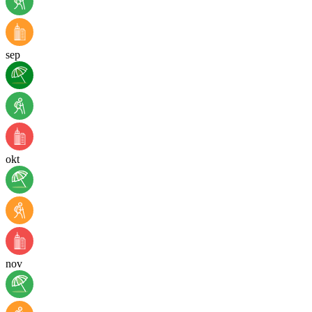
sep
okt
nov