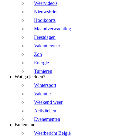
Weervideo's
Nieuwsbrief
Hooikoorts
Maandverwachting
Feestdagen
Vakantieweer
Zon
Energie
Tuinieren
Wat ga je doen?
Wintersport
Vakantie
Weekend weer
Activiteiten
Evenementen
Buitenland
Weerbericht België