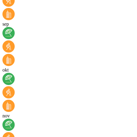
sep
okt
nov