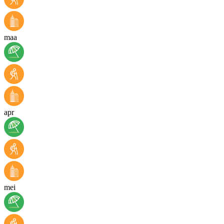
maa
apr
mei