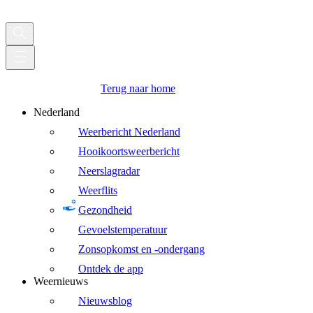
Terug naar home
Nederland
Weerbericht Nederland
Hooikoortsweerbericht
Neerslagradar
Weerflits
Gezondheid
Gevoelstemperatuur
Zonsopkomst en -ondergang
Ontdek de app
Weernieuws
Nieuwsblog