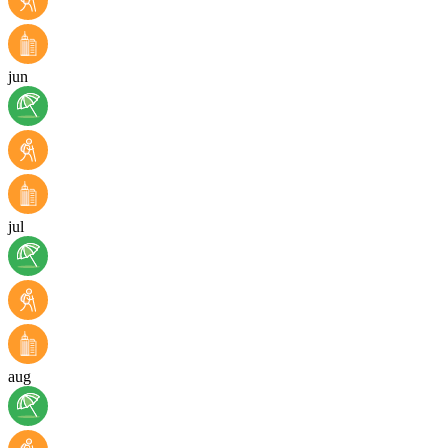
jun
jul
aug