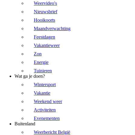
Weervideo's
Nieuwsbrief
Hooikoorts
Maandverwachting
Feestdagen
Vakantieweer
Zon
Energie
Tuinieren
Wat ga je doen?
Wintersport
Vakantie
Weekend weer
Activiteiten
Evenementen
Buitenland
Weerbericht België