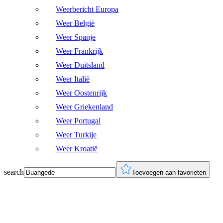
Weerbericht Europa
Weer België
Weer Spanje
Weer Frankrijk
Weer Duitsland
Weer Italië
Weer Oostenrijk
Weer Griekenland
Weer Portugal
Weer Turkije
Weer Kroatië
search
Toevoegen aan favorieten