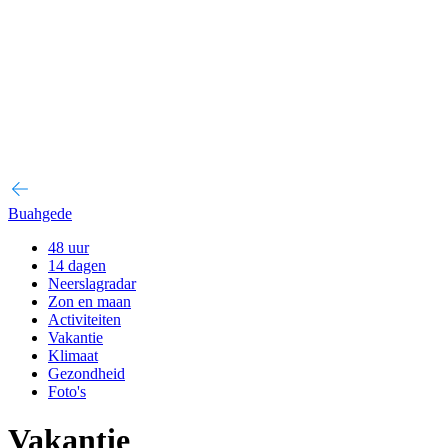
Buahgede
48 uur
14 dagen
Neerslagradar
Zon en maan
Activiteiten
Vakantie
Klimaat
Gezondheid
Foto's
Vakantie