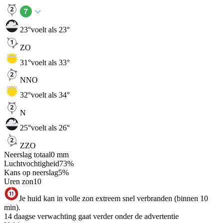
23
°
voelt als 23°
ZO
31
°
voelt als 33°
NNO
32
°
voelt als 34°
N
25
°
voelt als 26°
ZZO
Neerslag totaal
0
mm
Luchtvochtigheid
73
%
Kans op neerslag
5
%
Uren zon
10
Je huid kan in volle zon extreem snel verbranden (binnen 10
min).
14 daagse verwachting gaat verder onder de advertentie