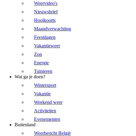
Weervideo's
Nieuwsbrief
Hooikoorts
Maandverwachting
Feestdagen
Vakantieweer
Zon
Energie
Tuinieren
Wat ga je doen?
Wintersport
Vakantie
Weekend weer
Activiteiten
Evenementen
Buitenland
Weerbericht België