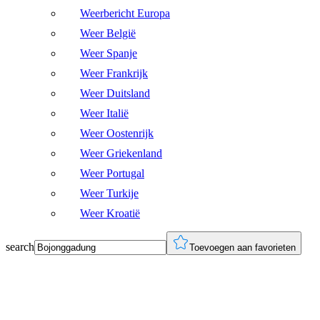
Weerbericht Europa
Weer België
Weer Spanje
Weer Frankrijk
Weer Duitsland
Weer Italië
Weer Oostenrijk
Weer Griekenland
Weer Portugal
Weer Turkije
Weer Kroatië
search
Toevoegen aan favorieten