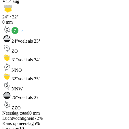
Vr
14 aug
24
° /
32
°
0
mm
24
°
voelt als 23°
ZO
31
°
voelt als 34°
NNO
32
°
voelt als 35°
NNW
26
°
voelt als 27°
ZZO
Neerslag totaal
0
mm
Luchtvochtigheid
72
%
Kans op neerslag
5
%
Uren zon
10