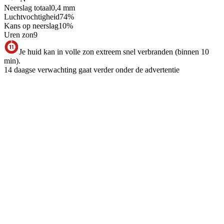
Neerslag totaal
0,4
mm
Luchtvochtigheid
74
%
Kans op neerslag
10
%
Uren zon
9
Je huid kan in volle zon extreem snel verbranden (binnen 10
min).
14 daagse verwachting gaat verder onder de advertentie