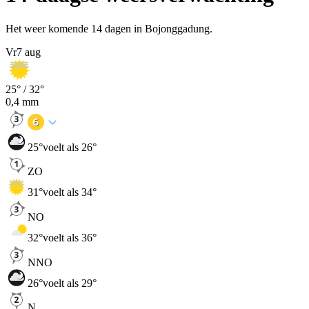
Het weer komende 14 dagen in Bojonggadung.
Vr
7 aug
25
° /
32
°
0,4
mm
25
°
voelt als 26°
ZO
31
°
voelt als 34°
NO
32
°
voelt als 36°
NNO
26
°
voelt als 29°
N