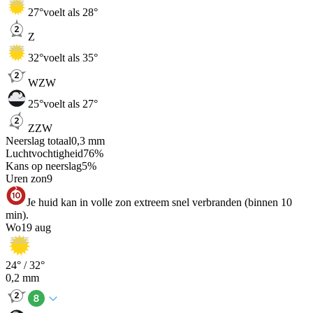
27
°
voelt als 28°
Z
32
°
voelt als 35°
WZW
25
°
voelt als 27°
ZZW
Neerslag totaal
0,3
mm
Luchtvochtigheid
76
%
Kans op neerslag
5
%
Uren zon
9
Je huid kan in volle zon extreem snel verbranden (binnen 10
min).
Wo
19 aug
24
° /
32
°
0,2
mm