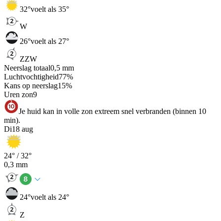
32
°
voelt als 35°
W
26
°
voelt als 27°
ZZW
Neerslag totaal
0,5
mm
Luchtvochtigheid
77
%
Kans op neerslag
15
%
Uren zon
9
Je huid kan in volle zon extreem snel verbranden (binnen 10
min).
Di
18 aug
24
° /
32
°
0,3
mm
24
°
voelt als 24°
Z