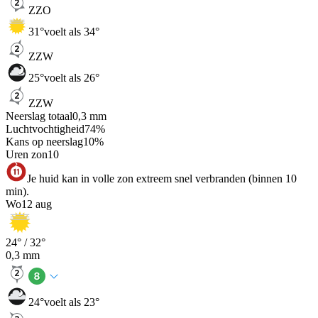
ZZO
31
°
voelt als 34°
ZZW
25
°
voelt als 26°
ZZW
Neerslag totaal
0,3
mm
Luchtvochtigheid
74
%
Kans op neerslag
10
%
Uren zon
10
Je huid kan in volle zon extreem snel verbranden (binnen 10
min).
Wo
12 aug
24
° /
32
°
0,3
mm
24
°
voelt als 23°