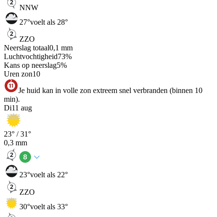
NNW
27
°
voelt als 28°
ZZO
Neerslag totaal
0,1
mm
Luchtvochtigheid
73
%
Kans op neerslag
5
%
Uren zon
10
Je huid kan in volle zon extreem snel verbranden (binnen 10
min).
Di
11 aug
23
° /
31
°
0,3
mm
23
°
voelt als 22°
ZZO
30
°
voelt als 33°