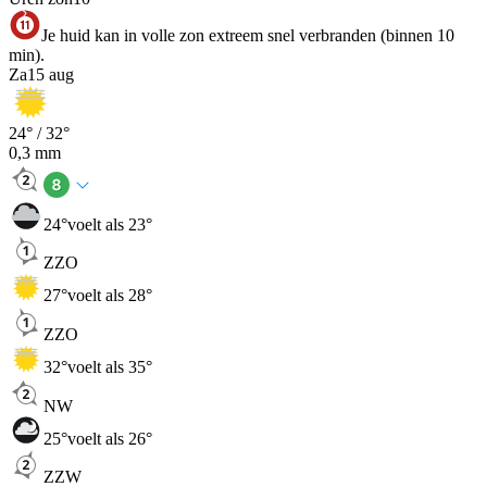
Je huid kan in volle zon extreem snel verbranden (binnen 10
min).
Za
15 aug
24
° /
32
°
0,3
mm
24
°
voelt als 23°
ZZO
27
°
voelt als 28°
ZZO
32
°
voelt als 35°
NW
25
°
voelt als 26°
ZZW