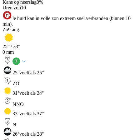
Kans op neerslag
0
%
Uren zon
10
Je huid kan in volle zon extreem snel verbranden (binnen 10
min).
Zo
9 aug
25
° /
33
°
0
mm
25
°
voelt als 25°
ZO
31
°
voelt als 34°
NNO
33
°
voelt als 37°
N
26
°
voelt als 28°