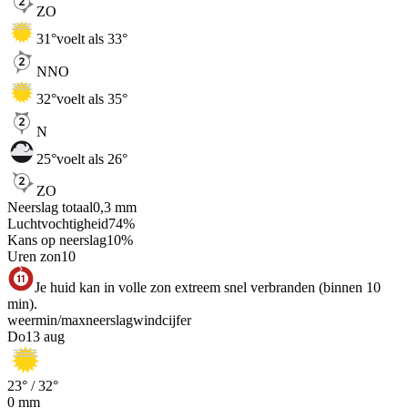
ZO
31
°
voelt als 33°
NNO
32
°
voelt als 35°
N
25
°
voelt als 26°
ZO
Neerslag totaal
0,3
mm
Luchtvochtigheid
74
%
Kans op neerslag
10
%
Uren zon
10
Je huid kan in volle zon extreem snel verbranden (binnen 10
min).
weer
min
/
max
neerslag
wind
cijfer
Do
13 aug
23
° /
32
°
0
mm