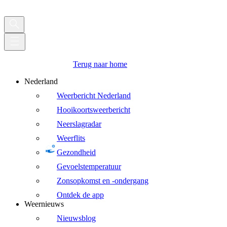
Terug naar home
Nederland
Weerbericht Nederland
Hooikoortsweerbericht
Neerslagradar
Weerflits
Gezondheid
Gevoelstemperatuur
Zonsopkomst en -ondergang
Ontdek de app
Weernieuws
Nieuwsblog