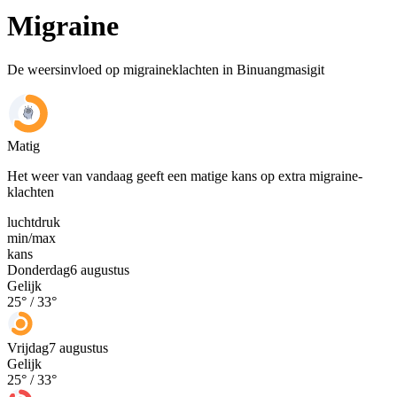
Migraine
De weersinvloed op migraineklachten in Binuangmasigit
Matig
Het weer van vandaag geeft een matige kans op extra migraine-
klachten
luchtdruk
min
/
max
kans
Donderdag
6 augustus
Gelijk
25
° /
33
°
Vrijdag
7 augustus
Gelijk
25
° /
33
°