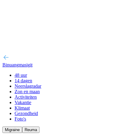
Binuangmasigit
48 uur
14 dagen
Neerslagradar
Zon en maan
Activiteiten
Vakantie
Klimaat
Gezondheid
Foto's
Migraine
Reuma