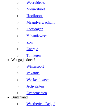
Weervideo's
Nieuwsbrief
Hooikoorts
Maandverwachting
Feestdagen
Vakantieweer
Zon
Energie
Tuinieren
Wat ga je doen?
Wintersport
Vakantie
Weekend weer
Activiteiten
Evenementen
Buitenland
Weerbericht België