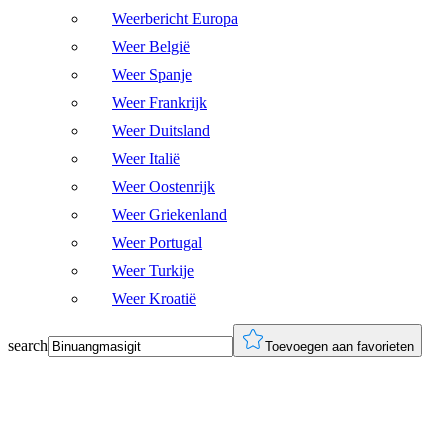
Weerbericht Europa
Weer België
Weer Spanje
Weer Frankrijk
Weer Duitsland
Weer Italië
Weer Oostenrijk
Weer Griekenland
Weer Portugal
Weer Turkije
Weer Kroatië
search
Toevoegen aan favorieten