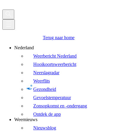
Terug naar home
Nederland
Weerbericht Nederland
Hooikoortsweerbericht
Neerslagradar
Weerflits
Gezondheid
Gevoelstemperatuur
Zonsopkomst en -ondergang
Ontdek de app
Weernieuws
Nieuwsblog