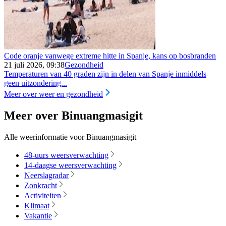
Code oranje vanwege extreme hitte in Spanje, kans op bosbranden
21 juli 2026, 09:38
Gezondheid
Temperaturen van 40 graden zijn in delen van Spanje inmiddels
geen uitzondering...
Meer over weer en gezondheid
Meer over Binuangmasigit
Alle weerinformatie voor Binuangmasigit
48-uurs weersverwachting
14-daagse weersverwachting
Neerslagradar
Zonkracht
Activiteiten
Klimaat
Vakantie