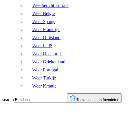
Weerbericht Europa
Weer België
Weer Spanje
Weer Frankrijk
Weer Duitsland
Weer Italië
Weer Oostenrijk
Weer Griekenland
Weer Portugal
Weer Turkije
Weer Kroatië
search
Toevoegen aan favorieten