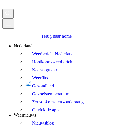
Terug naar home
Nederland
Weerbericht Nederland
Hooikoortsweerbericht
Neerslagradar
Weerflits
Gezondheid
Gevoelstemperatuur
Zonsopkomst en -ondergang
Ontdek de app
Weernieuws
Nieuwsblog