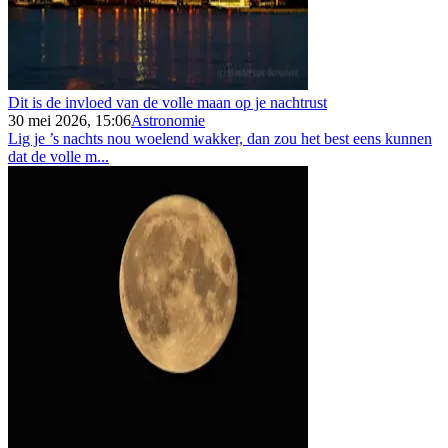
Dit is de invloed van de volle maan op je nachtrust
30 mei 2026, 15:06
Astronomie
Lig je ’s nachts nou woelend wakker, dan zou het best eens kunnen
dat de volle m...