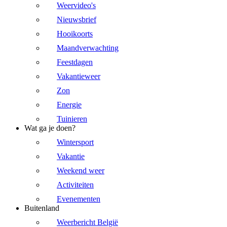
Weervideo's
Nieuwsbrief
Hooikoorts
Maandverwachting
Feestdagen
Vakantieweer
Zon
Energie
Tuinieren
Wat ga je doen?
Wintersport
Vakantie
Weekend weer
Activiteiten
Evenementen
Buitenland
Weerbericht België