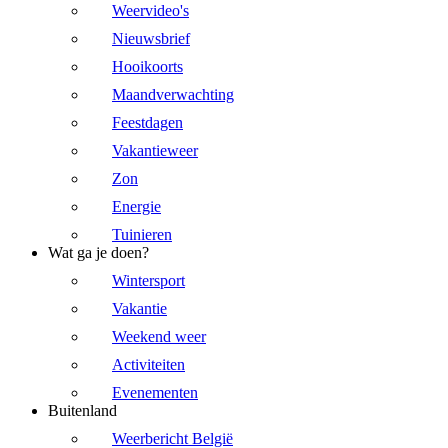
Weervideo's
Nieuwsbrief
Hooikoorts
Maandverwachting
Feestdagen
Vakantieweer
Zon
Energie
Tuinieren
Wat ga je doen?
Wintersport
Vakantie
Weekend weer
Activiteiten
Evenementen
Buitenland
Weerbericht België