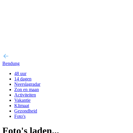
Bendung
48 uur
14 dagen
Neerslagradar
Zon en maan
Activiteiten
Vakantie
Klimaat
Gezondheid
Foto's
Foto's laden...