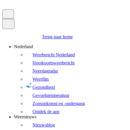
Terug naar home
Nederland
Weerbericht Nederland
Hooikoortsweerbericht
Neerslagradar
Weerflits
Gezondheid
Gevoelstemperatuur
Zonsopkomst en -ondergang
Ontdek de app
Weernieuws
Nieuwsblog