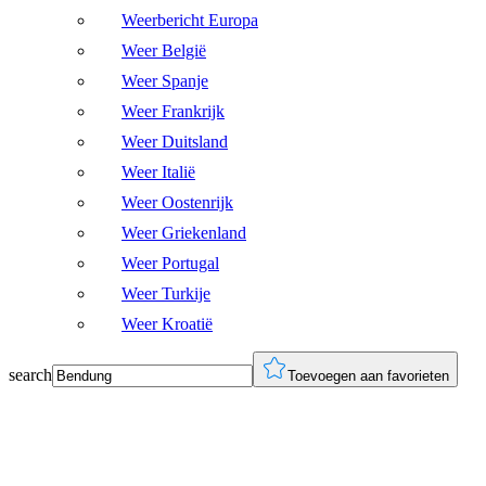
Weerbericht Europa
Weer België
Weer Spanje
Weer Frankrijk
Weer Duitsland
Weer Italië
Weer Oostenrijk
Weer Griekenland
Weer Portugal
Weer Turkije
Weer Kroatië
search
Toevoegen aan favorieten