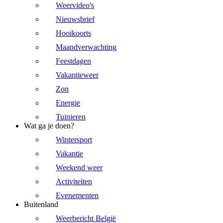
Weervideo's
Nieuwsbrief
Hooikoorts
Maandverwachting
Feestdagen
Vakantieweer
Zon
Energie
Tuinieren
Wat ga je doen?
Wintersport
Vakantie
Weekend weer
Activiteiten
Evenementen
Buitenland
Weerbericht België