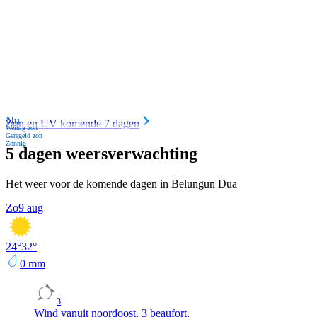
Nu
Zon en UV komende 7 dagen
Weinig zon
Geregeld zon
Zonnig
5 dagen weersverwachting
Het weer voor de komende dagen in Belungun Dua
Zo
9 aug
24
°
32
°
0
mm
3
Wind vanuit noordoost, 3 beaufort.