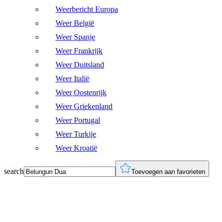
Weerbericht Europa
Weer België
Weer Spanje
Weer Frankrijk
Weer Duitsland
Weer Italië
Weer Oostenrijk
Weer Griekenland
Weer Portugal
Weer Turkije
Weer Kroatië
search
Toevoegen aan favorieten