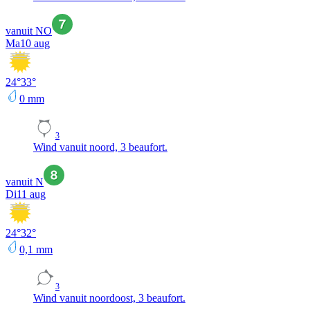
vanuit NO
Ma
10 aug
24
°
33
°
0
mm
3
Wind vanuit noord, 3 beaufort.
vanuit N
Di
11 aug
24
°
32
°
0,1
mm
3
Wind vanuit noordoost, 3 beaufort.