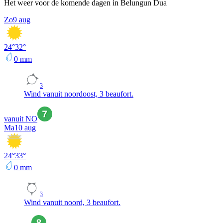
Het weer voor de komende dagen in Belungun Dua
Zo
9 aug
24
°
32
°
0
mm
3
Wind vanuit noordoost, 3 beaufort.
vanuit NO
Ma
10 aug
24
°
33
°
0
mm
3
Wind vanuit noord, 3 beaufort.