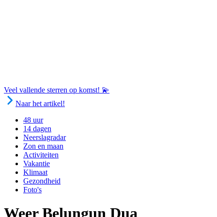
Veel vallende sterren op komst! 💫
Naar het artikel!
48 uur
14 dagen
Neerslagradar
Zon en maan
Activiteiten
Vakantie
Klimaat
Gezondheid
Foto's
Weer Belungun Dua