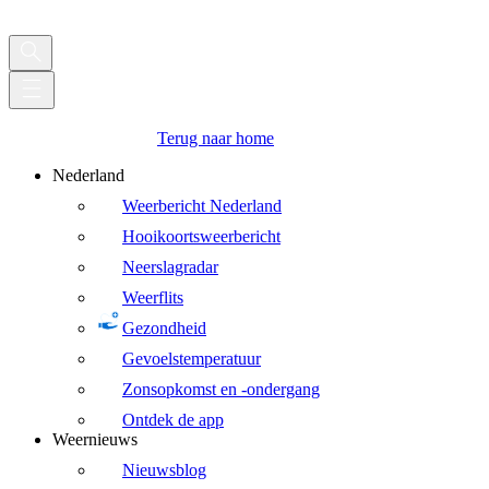
Terug naar home
Nederland
Weerbericht Nederland
Hooikoortsweerbericht
Neerslagradar
Weerflits
Gezondheid
Gevoelstemperatuur
Zonsopkomst en -ondergang
Ontdek de app
Weernieuws
Nieuwsblog