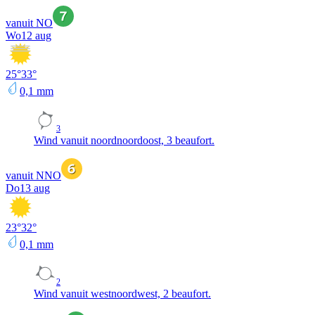
vanuit NO
Wo
12 aug
25
°
33
°
0,1
mm
3
Wind vanuit noordnoordoost, 3 beaufort.
vanuit NNO
Do
13 aug
23
°
32
°
0,1
mm
2
Wind vanuit westnoordwest, 2 beaufort.