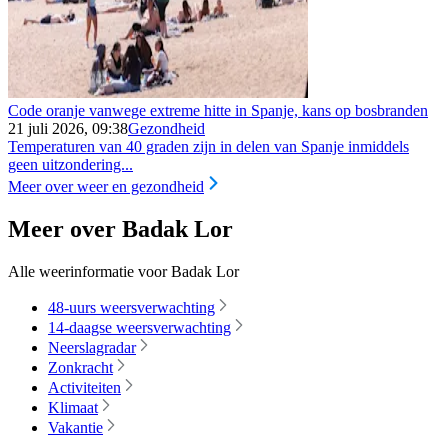
Code oranje vanwege extreme hitte in Spanje, kans op bosbranden
21 juli 2026, 09:38
Gezondheid
Temperaturen van 40 graden zijn in delen van Spanje inmiddels
geen uitzondering...
Meer over weer en gezondheid
Meer over Badak Lor
Alle weerinformatie voor Badak Lor
48-uurs weersverwachting
14-daagse weersverwachting
Neerslagradar
Zonkracht
Activiteiten
Klimaat
Vakantie