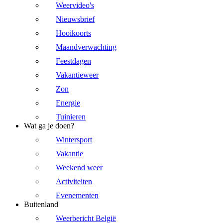
Weervideo's
Nieuwsbrief
Hooikoorts
Maandverwachting
Feestdagen
Vakantieweer
Zon
Energie
Tuinieren
Wat ga je doen?
Wintersport
Vakantie
Weekend weer
Activiteiten
Evenementen
Buitenland
Weerbericht België