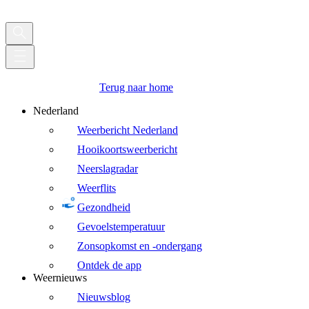
Terug naar home
Nederland
Weerbericht Nederland
Hooikoortsweerbericht
Neerslagradar
Weerflits
Gezondheid
Gevoelstemperatuur
Zonsopkomst en -ondergang
Ontdek de app
Weernieuws
Nieuwsblog