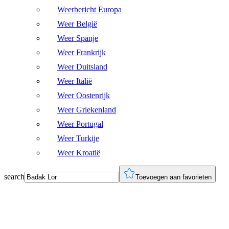
Weerbericht Europa
Weer België
Weer Spanje
Weer Frankrijk
Weer Duitsland
Weer Italië
Weer Oostenrijk
Weer Griekenland
Weer Portugal
Weer Turkije
Weer Kroatië
search
Toevoegen aan favorieten