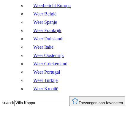
Weerbericht Europa
Weer België
Weer Spanje
Weer Frankrijk
Weer Duitsland
Weer Italië
Weer Oostenrijk
Weer Griekenland
Weer Portugal
Weer Turkije
Weer Kroatië
search
Toevoegen aan favorieten