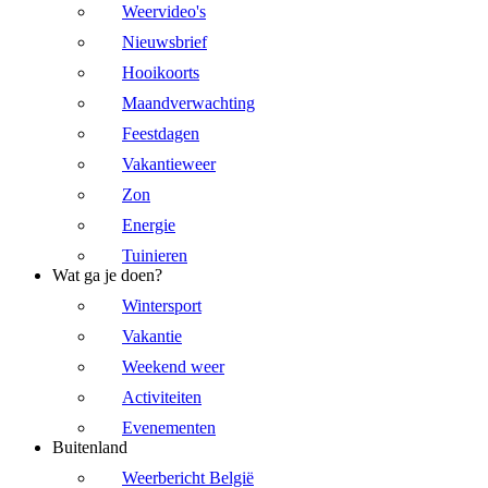
Weervideo's
Nieuwsbrief
Hooikoorts
Maandverwachting
Feestdagen
Vakantieweer
Zon
Energie
Tuinieren
Wat ga je doen?
Wintersport
Vakantie
Weekend weer
Activiteiten
Evenementen
Buitenland
Weerbericht België