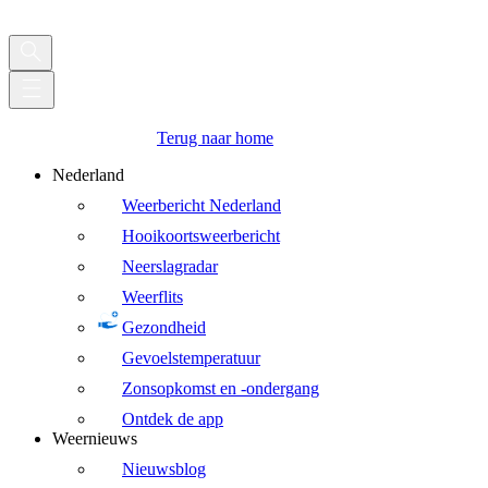
Terug naar home
Nederland
Weerbericht Nederland
Hooikoortsweerbericht
Neerslagradar
Weerflits
Gezondheid
Gevoelstemperatuur
Zonsopkomst en -ondergang
Ontdek de app
Weernieuws
Nieuwsblog