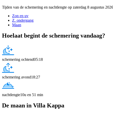
Tijden van de schemering en nachtlengte op zaterdag 8 augustus 202
Zon en uv
Z. ondergang
Maan
Hoelaat begint de schemering vandaag?
schemering ochtend
05:18
schemering avond
18:27
nachtlengte
10u en 51 min
De maan in Villa Kappa