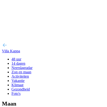
Villa Kappa
48 uur
14 dagen
Neerslagradar
Zon en maan
Activiteiten
Vakantie
Klimaat
Gezondheid
Foto's
Maan