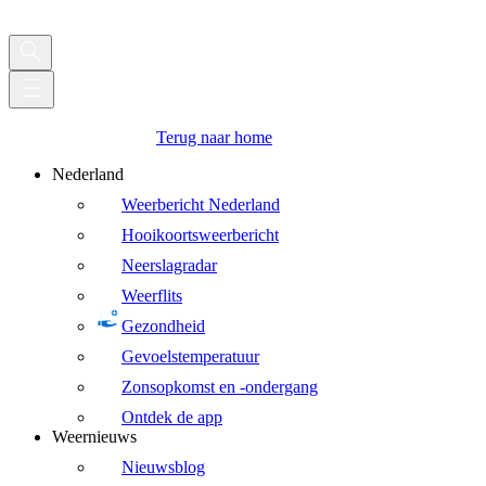
Terug naar home
Nederland
Weerbericht Nederland
Hooikoortsweerbericht
Neerslagradar
Weerflits
Gezondheid
Gevoelstemperatuur
Zonsopkomst en -ondergang
Ontdek de app
Weernieuws
Nieuwsblog