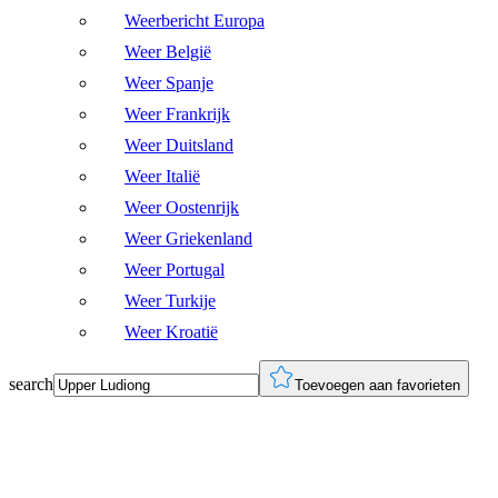
Weerbericht Europa
Weer België
Weer Spanje
Weer Frankrijk
Weer Duitsland
Weer Italië
Weer Oostenrijk
Weer Griekenland
Weer Portugal
Weer Turkije
Weer Kroatië
search
Toevoegen aan favorieten