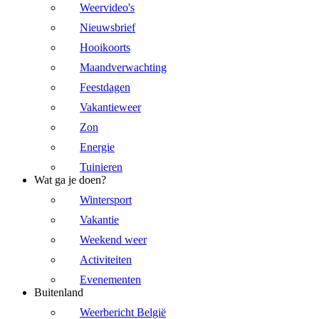
Weervideo's
Nieuwsbrief
Hooikoorts
Maandverwachting
Feestdagen
Vakantieweer
Zon
Energie
Tuinieren
Wat ga je doen?
Wintersport
Vakantie
Weekend weer
Activiteiten
Evenementen
Buitenland
Weerbericht België