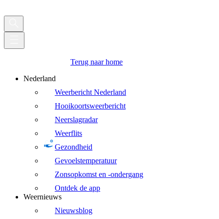
Terug naar home
Nederland
Weerbericht Nederland
Hooikoortsweerbericht
Neerslagradar
Weerflits
Gezondheid
Gevoelstemperatuur
Zonsopkomst en -ondergang
Ontdek de app
Weernieuws
Nieuwsblog