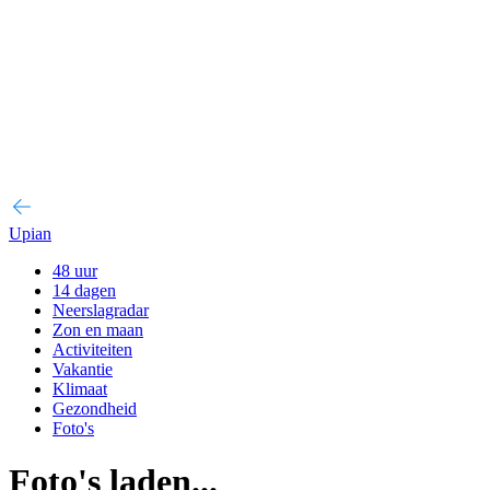
Upian
48 uur
14 dagen
Neerslagradar
Zon en maan
Activiteiten
Vakantie
Klimaat
Gezondheid
Foto's
Foto's laden...