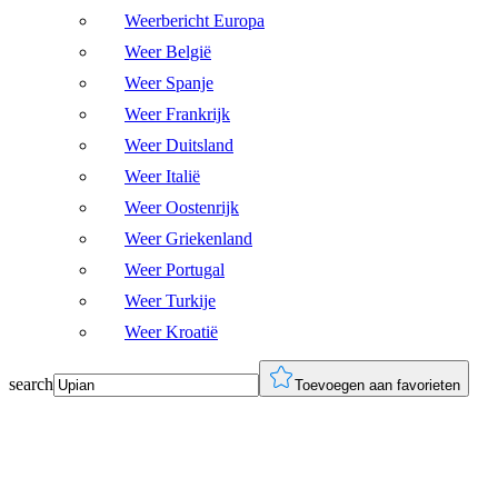
Weerbericht Europa
Weer België
Weer Spanje
Weer Frankrijk
Weer Duitsland
Weer Italië
Weer Oostenrijk
Weer Griekenland
Weer Portugal
Weer Turkije
Weer Kroatië
search
Toevoegen aan favorieten