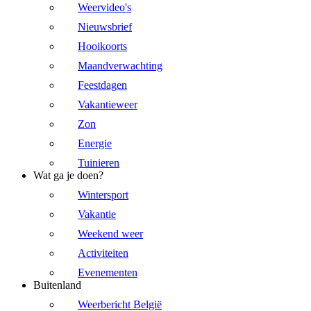
Weervideo's
Nieuwsbrief
Hooikoorts
Maandverwachting
Feestdagen
Vakantieweer
Zon
Energie
Tuinieren
Wat ga je doen?
Wintersport
Vakantie
Weekend weer
Activiteiten
Evenementen
Buitenland
Weerbericht België