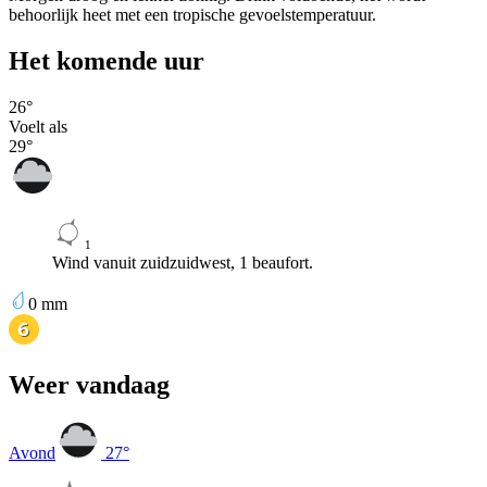
behoorlijk heet met een tropische gevoelstemperatuur.
Het komende uur
26
°
Voelt als
29
°
1
Wind vanuit zuidzuidwest, 1 beaufort.
0
mm
Weer vandaag
Avond
27
°