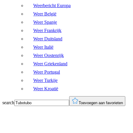
Weerbericht Europa
Weer België
Weer Spanje
Weer Frankrijk
Weer Duitsland
Weer Italië
Weer Oostenrijk
Weer Griekenland
Weer Portugal
Weer Turkije
Weer Kroatië
search
Toevoegen aan favorieten