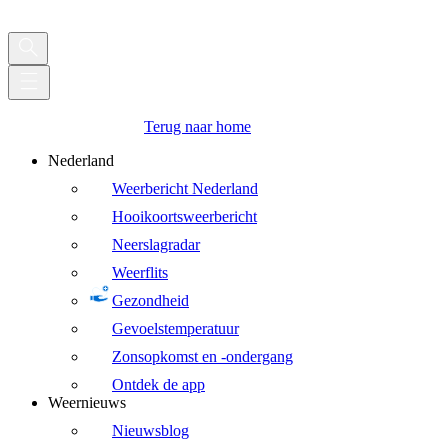
Terug naar home
Nederland
Weerbericht Nederland
Hooikoortsweerbericht
Neerslagradar
Weerflits
Gezondheid
Gevoelstemperatuur
Zonsopkomst en -ondergang
Ontdek de app
Weernieuws
Nieuwsblog