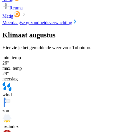
Reuma
Matig
Meerdaagse gezondheidsverwachting
Klimaat augustus
Hier zie je het gemiddelde weer voor Tubotubo.
min. temp
26
°
max. temp
29
°
neerslag
wind
zon
uv-index