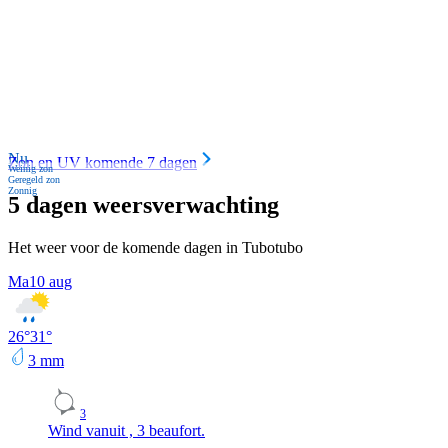
Nu
Zon en UV komende 7 dagen
Weinig zon
Geregeld zon
Zonnig
5 dagen weersverwachting
Het weer voor de komende dagen in Tubotubo
Ma
10 aug
26
°
31
°
3
mm
3
Wind vanuit , 3 beaufort.