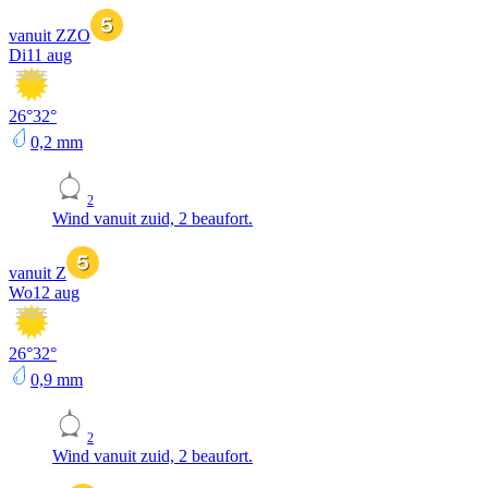
vanuit ZZO
Di
11 aug
26
°
32
°
0,2
mm
2
Wind vanuit zuid, 2 beaufort.
vanuit Z
Wo
12 aug
26
°
32
°
0,9
mm
2
Wind vanuit zuid, 2 beaufort.