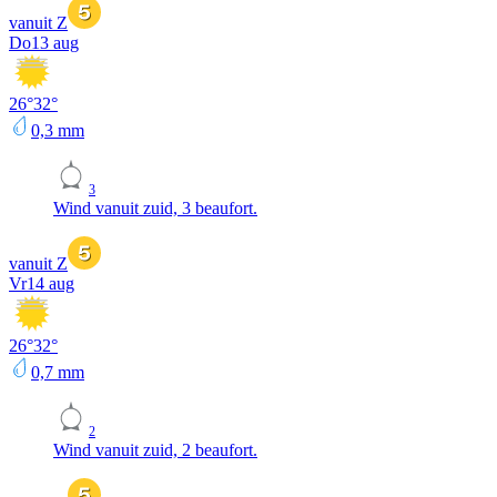
vanuit Z
Do
13 aug
26
°
32
°
0,3
mm
3
Wind vanuit zuid, 3 beaufort.
vanuit Z
Vr
14 aug
26
°
32
°
0,7
mm
2
Wind vanuit zuid, 2 beaufort.