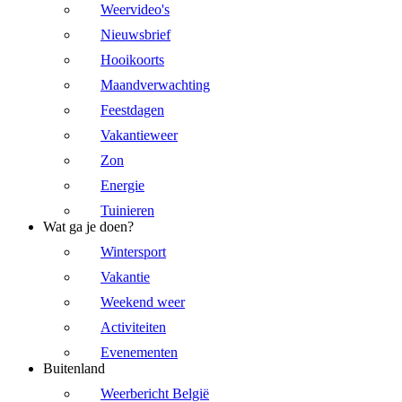
Weervideo's
Nieuwsbrief
Hooikoorts
Maandverwachting
Feestdagen
Vakantieweer
Zon
Energie
Tuinieren
Wat ga je doen?
Wintersport
Vakantie
Weekend weer
Activiteiten
Evenementen
Buitenland
Weerbericht België