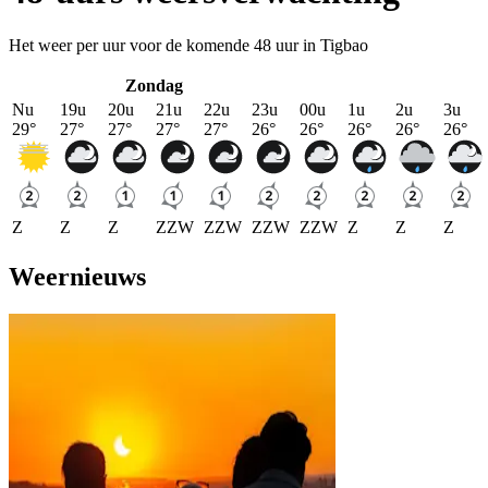
Het weer per uur voor de komende 48 uur in Tigbao
Zondag
Nu
19u
20u
21u
22u
23u
00u
1u
2u
3u
29
°
27
°
27
°
27
°
27
°
26
°
26
°
26
°
26
°
26
°
Z
Z
Z
ZZW
ZZW
ZZW
ZZW
Z
Z
Z
Weernieuws