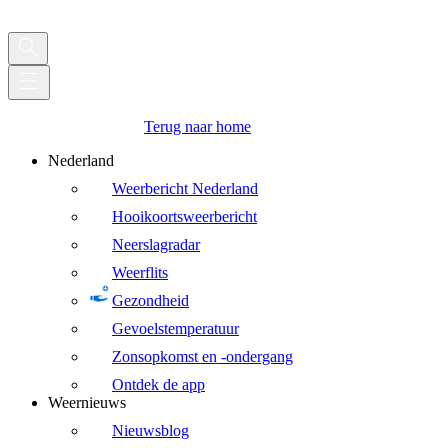
Terug naar home
Nederland
Weerbericht Nederland
Hooikoortsweerbericht
Neerslagradar
Weerflits
Gezondheid
Gevoelstemperatuur
Zonsopkomst en -ondergang
Ontdek de app
Weernieuws
Nieuwsblog