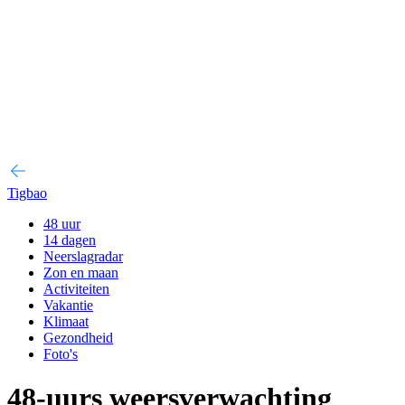
Tigbao
48 uur
14 dagen
Neerslagradar
Zon en maan
Activiteiten
Vakantie
Klimaat
Gezondheid
Foto's
48-uurs weersverwachting