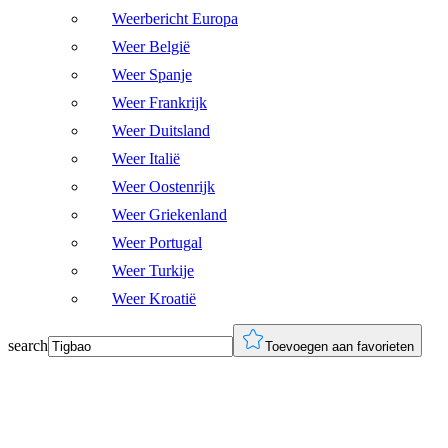
Weerbericht Europa
Weer België
Weer Spanje
Weer Frankrijk
Weer Duitsland
Weer Italië
Weer Oostenrijk
Weer Griekenland
Weer Portugal
Weer Turkije
Weer Kroatië
search
Toevoegen aan favorieten