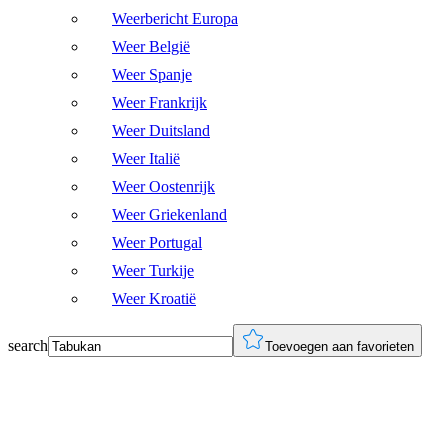
Weerbericht Europa
Weer België
Weer Spanje
Weer Frankrijk
Weer Duitsland
Weer Italië
Weer Oostenrijk
Weer Griekenland
Weer Portugal
Weer Turkije
Weer Kroatië
search
Toevoegen aan favorieten