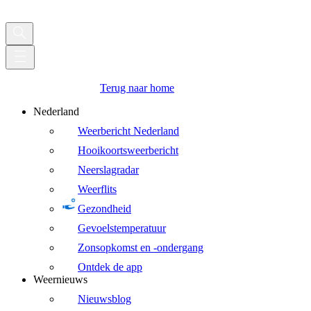
Terug naar home
Nederland
Weerbericht Nederland
Hooikoortsweerbericht
Neerslagradar
Weerflits
Gezondheid
Gevoelstemperatuur
Zonsopkomst en -ondergang
Ontdek de app
Weernieuws
Nieuwsblog