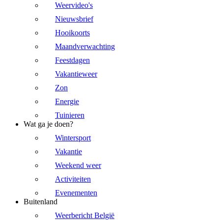
Weervideo's
Nieuwsbrief
Hooikoorts
Maandverwachting
Feestdagen
Vakantieweer
Zon
Energie
Tuinieren
Wat ga je doen?
Wintersport
Vakantie
Weekend weer
Activiteiten
Evenementen
Buitenland
Weerbericht België