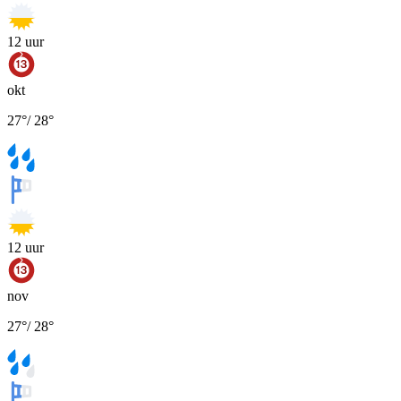
12
uur
okt
27
°
/
28
°
12
uur
nov
27
°
/
28
°