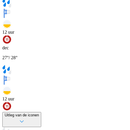
12
uur
dec
27
°
/
28
°
12
uur
Uitleg van de iconen