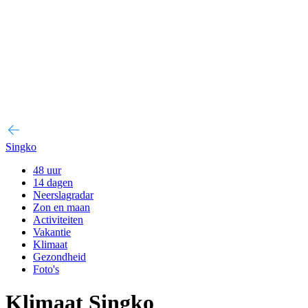
Singko
48 uur
14 dagen
Neerslagradar
Zon en maan
Activiteiten
Vakantie
Klimaat
Gezondheid
Foto's
Klimaat Singko