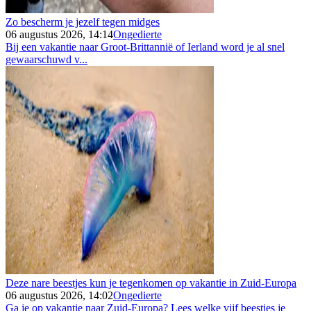
Zo bescherm je jezelf tegen midges
06 augustus 2026, 14:14
Ongedierte
Bij een vakantie naar Groot-Brittannië of Ierland word je al snel
gewaarschuwd v...
Deze nare beestjes kun je tegenkomen op vakantie in Zuid-Europa
06 augustus 2026, 14:02
Ongedierte
Ga je op vakantie naar Zuid-Europa? Lees welke vijf beestjes je