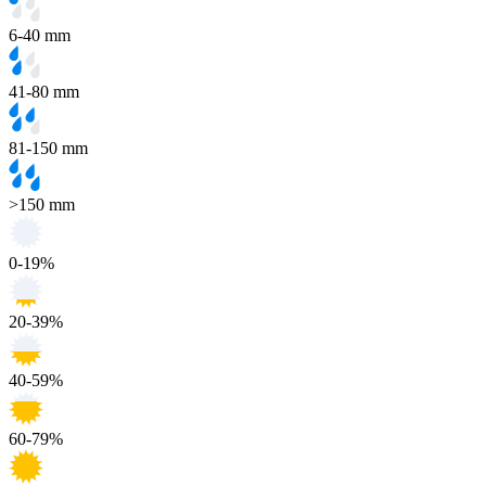
6-40 mm
41-80 mm
81-150 mm
>150 mm
0-19%
20-39%
40-59%
60-79%