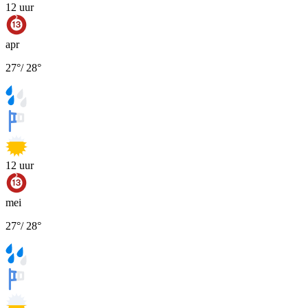
12
uur
apr
27
°
/
28
°
12
uur
mei
27
°
/
28
°