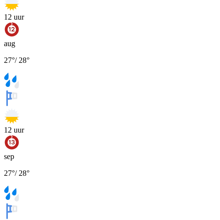
12
uur
aug
27
°
/
28
°
12
uur
sep
27
°
/
28
°