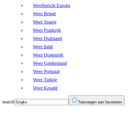
Weerbericht Europa
Weer België
Weer Spanje
Weer Frankrijk
Weer Duitsland
Weer Italië
Weer Oostenrijk
Weer Griekenland
Weer Portugal
Weer Turkije
Weer Kroatië
search
Toevoegen aan favorieten