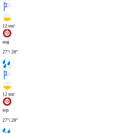
12
uur
aug
27
°
/
28
°
12
uur
sep
27
°
/
28
°