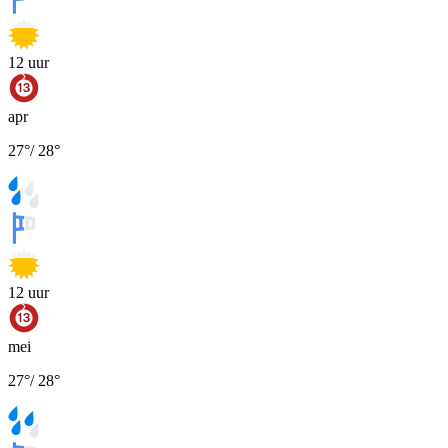
12
uur
apr
27
°
/
28
°
12
uur
mei
27
°
/
28
°