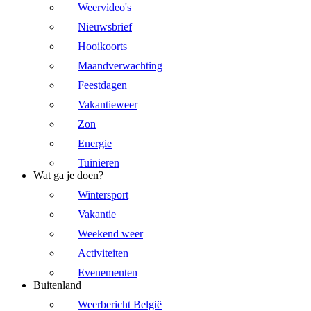
Weervideo's
Nieuwsbrief
Hooikoorts
Maandverwachting
Feestdagen
Vakantieweer
Zon
Energie
Tuinieren
Wat ga je doen?
Wintersport
Vakantie
Weekend weer
Activiteiten
Evenementen
Buitenland
Weerbericht België