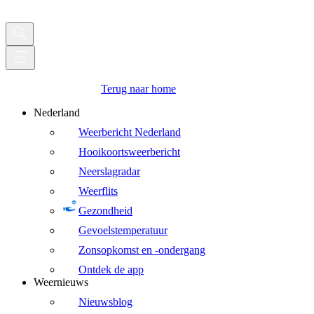
Terug naar home
Nederland
Weerbericht Nederland
Hooikoortsweerbericht
Neerslagradar
Weerflits
Gezondheid
Gevoelstemperatuur
Zonsopkomst en -ondergang
Ontdek de app
Weernieuws
Nieuwsblog