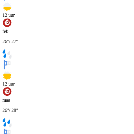
12
uur
feb
26
°
/
27
°
12
uur
maa
26
°
/
28
°