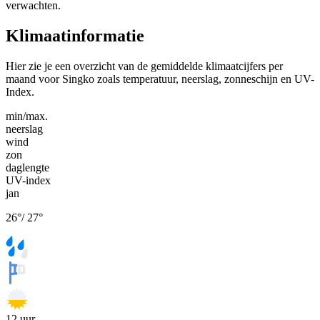
verwachten.
Klimaatinformatie
Hier zie je een overzicht van de gemiddelde klimaatcijfers per
maand voor Singko zoals temperatuur, neerslag, zonneschijn en UV-
Index.
min/max.
neerslag
wind
zon
daglengte
UV-index
jan
26
°
/
27
°
12
uur