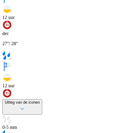
12
uur
dec
27
°
/
28
°
12
uur
Uitleg van de iconen
0-5 mm