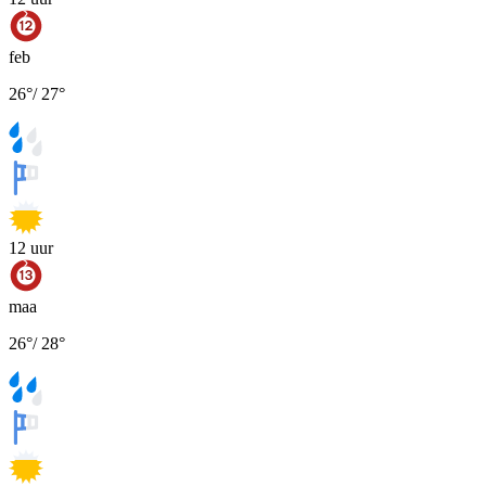
feb
26
°
/
27
°
12
uur
maa
26
°
/
28
°