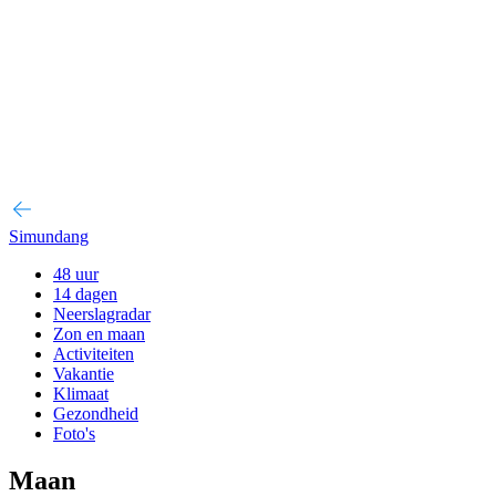
Simundang
48 uur
14 dagen
Neerslagradar
Zon en maan
Activiteiten
Vakantie
Klimaat
Gezondheid
Foto's
Maan