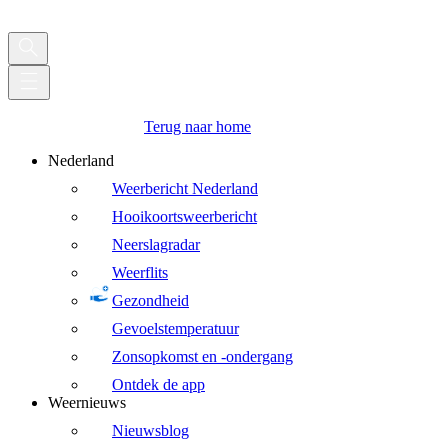
Terug naar home
Nederland
Weerbericht Nederland
Hooikoortsweerbericht
Neerslagradar
Weerflits
Gezondheid
Gevoelstemperatuur
Zonsopkomst en -ondergang
Ontdek de app
Weernieuws
Nieuwsblog