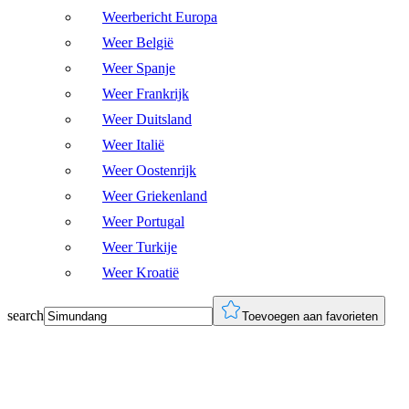
Weerbericht Europa
Weer België
Weer Spanje
Weer Frankrijk
Weer Duitsland
Weer Italië
Weer Oostenrijk
Weer Griekenland
Weer Portugal
Weer Turkije
Weer Kroatië
search
Toevoegen aan favorieten