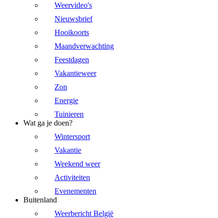
Weervideo's
Nieuwsbrief
Hooikoorts
Maandverwachting
Feestdagen
Vakantieweer
Zon
Energie
Tuinieren
Wat ga je doen?
Wintersport
Vakantie
Weekend weer
Activiteiten
Evenementen
Buitenland
Weerbericht België