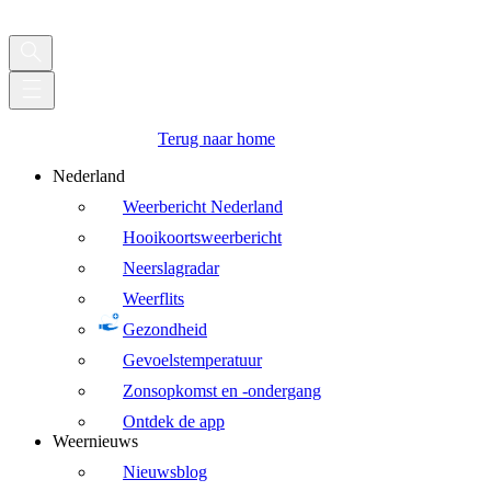
Terug naar home
Nederland
Weerbericht Nederland
Hooikoortsweerbericht
Neerslagradar
Weerflits
Gezondheid
Gevoelstemperatuur
Zonsopkomst en -ondergang
Ontdek de app
Weernieuws
Nieuwsblog