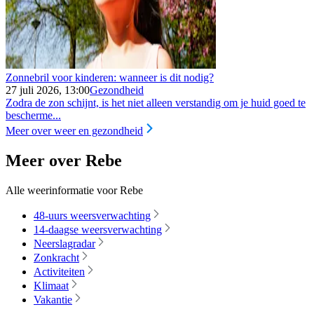
Zonnebril voor kinderen: wanneer is dit nodig?
27 juli 2026, 13:00
Gezondheid
Zodra de zon schijnt, is het niet alleen verstandig om je huid goed te
bescherme...
Meer over weer en gezondheid
Meer over Rebe
Alle weerinformatie voor Rebe
48-uurs weersverwachting
14-daagse weersverwachting
Neerslagradar
Zonkracht
Activiteiten
Klimaat
Vakantie