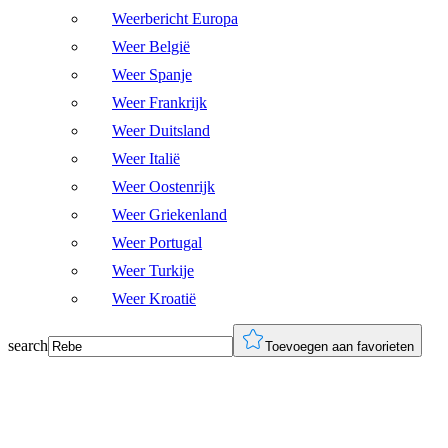
Weerbericht Europa
Weer België
Weer Spanje
Weer Frankrijk
Weer Duitsland
Weer Italië
Weer Oostenrijk
Weer Griekenland
Weer Portugal
Weer Turkije
Weer Kroatië
search
Toevoegen aan favorieten