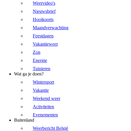
Weervideo's
Nieuwsbrief
Hooikoorts
Maandverwachting
Feestdagen
Vakantieweer
Zon
Energie
Tuinieren
Wat ga je doen?
Wintersport
Vakantie
Weekend weer
Activiteiten
Evenementen
Buitenland
Weerbericht België