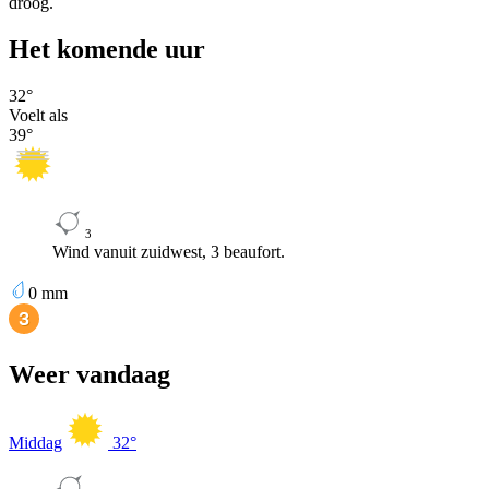
droog.
Het komende uur
32
°
Voelt als
39
°
3
Wind vanuit zuidwest, 3 beaufort.
0
mm
Weer vandaag
Middag
32
°