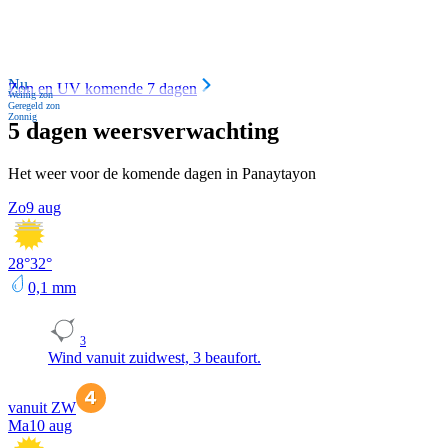
Nu
Zon en UV komende 7 dagen
Weinig zon
Geregeld zon
Zonnig
5 dagen weersverwachting
Het weer voor de komende dagen in Panaytayon
Zo
9 aug
28
°
32
°
0,1
mm
3
Wind vanuit zuidwest, 3 beaufort.
vanuit ZW
Ma
10 aug