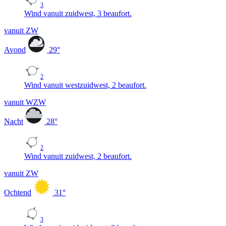
3
Wind vanuit zuidwest, 3 beaufort.
vanuit ZW
Avond
29
°
2
Wind vanuit westzuidwest, 2 beaufort.
vanuit WZW
Nacht
28
°
2
Wind vanuit zuidwest, 2 beaufort.
vanuit ZW
Ochtend
31
°
3