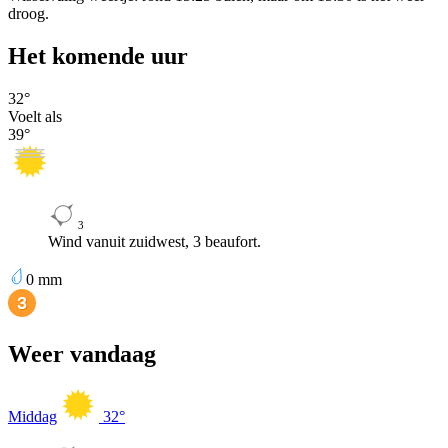
droog.
Het komende uur
32
°
Voelt als
39
°
3
Wind vanuit zuidwest, 3 beaufort.
0
mm
Weer vandaag
Middag
32
°