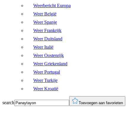
Weerbericht Europa
Weer België
Weer Spanje
Weer Frankrijk
Weer Duitsland
Weer Italië
Weer Oostenrijk
Weer Griekenland
Weer Portugal
Weer Turkije
Weer Kroatië
search
Toevoegen aan favorieten