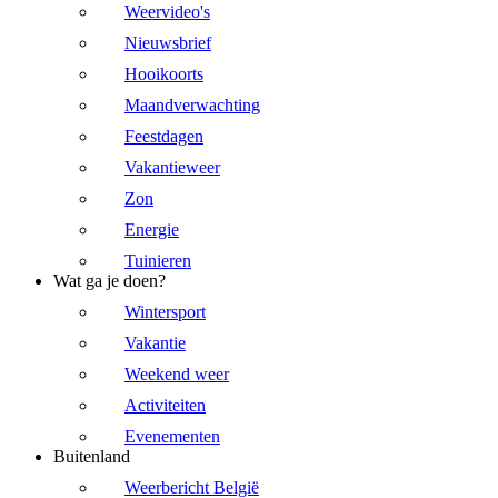
Weervideo's
Nieuwsbrief
Hooikoorts
Maandverwachting
Feestdagen
Vakantieweer
Zon
Energie
Tuinieren
Wat ga je doen?
Wintersport
Vakantie
Weekend weer
Activiteiten
Evenementen
Buitenland
Weerbericht België