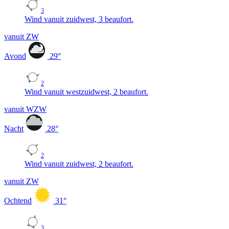
3
Wind vanuit zuidwest, 3 beaufort.
vanuit ZW
Avond
29
°
2
Wind vanuit westzuidwest, 2 beaufort.
vanuit WZW
Nacht
28
°
2
Wind vanuit zuidwest, 2 beaufort.
vanuit ZW
Ochtend
31
°
3