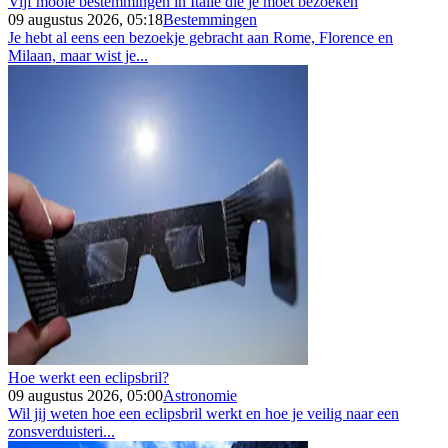
Vijf mooie bestemmingen in Italië die je moet bezoeken
09 augustus 2026, 05:18
Bestemmingen
Je hebt al eens een bezoekje gebracht aan Rome, Florence en
Milaan, maar wist je...
Hoe werkt een eclipsbril?
09 augustus 2026, 05:00
Astronomie
Wil jij weten hoe een eclipsbril werkt en hoe je veilig naar een
zonsverduisteri...