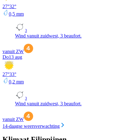
27
°
32
°
0,5
mm
3
Wind vanuit zuidwest, 3 beaufort.
vanuit ZW
Do
13 aug
27
°
33
°
0,2
mm
3
Wind vanuit zuidwest, 3 beaufort.
vanuit ZW
14-daagse weersverwachting
Klimaat Filippijnen