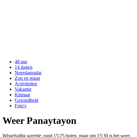
48 uur
14 dagen
Neerslagradar
Zon en maan
Activiteiten
Vakantie
Klimaat
Gezondheid
Foto's
Weer Panaytayon
Wisselvallig weertje: rond 15:25 buien, maar om 15:30 is het weer