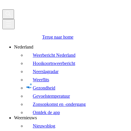
Terug naar home
Nederland
Weerbericht Nederland
Hooikoortsweerbericht
Neerslagradar
Weerflits
Gezondheid
Gevoelstemperatuur
Zonsopkomst en -ondergang
Ontdek de app
Weernieuws
Nieuwsblog