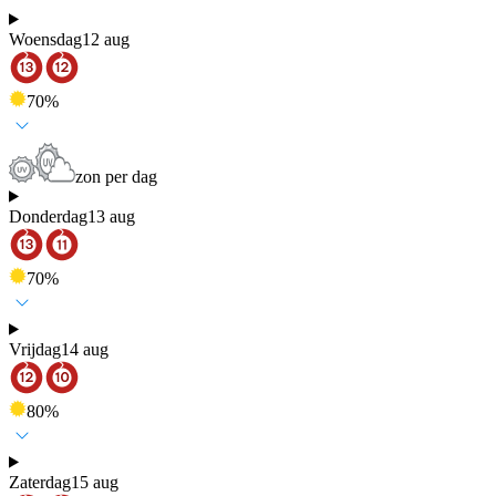
Woensdag
12 aug
70
%
zon per dag
Donderdag
13 aug
70
%
Vrijdag
14 aug
80
%
Zaterdag
15 aug