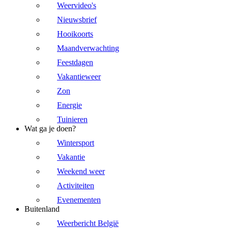
Weervideo's
Nieuwsbrief
Hooikoorts
Maandverwachting
Feestdagen
Vakantieweer
Zon
Energie
Tuinieren
Wat ga je doen?
Wintersport
Vakantie
Weekend weer
Activiteiten
Evenementen
Buitenland
Weerbericht België