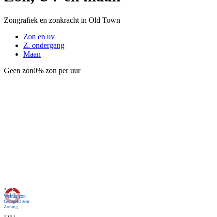
Zongrafiek en zonkracht in Old Town
Zon en uv
Z. ondergang
Maan
Geen zon
0% zon per uur
Nu
Weinig zon
Geregeld zon
Zonnig