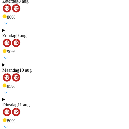
Zaterdag
8 aug
80
%
Zondag
9 aug
90
%
Maandag
10 aug
85
%
Dinsdag
11 aug
80
%