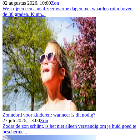
02 augustus 2026, 10:00
Zon
We krijgen een aantal zeer warme dagen met waarden ruim boven
de 30 graden. Kunn...
Zonnebril voor kinderen: wanneer is dit nodig?
27 juli 2026, 13:00
Zon
Zodra de zon schijnt, is het niet alleen verstandig om je huid goed te
bescherme...