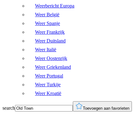
Weerbericht Europa
Weer België
Weer Spanje
Weer Frankrijk
Weer Duitsland
Weer Italië
Weer Oostenrijk
Weer Griekenland
Weer Portugal
Weer Turkije
Weer Kroatië
search
Toevoegen aan favorieten