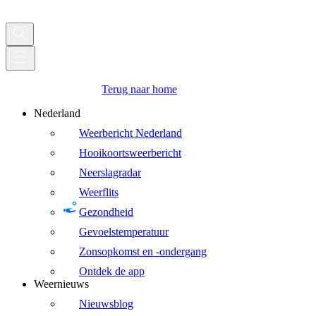
Terug naar home
Nederland
Weerbericht Nederland
Hooikoortsweerbericht
Neerslagradar
Weerflits
Gezondheid
Gevoelstemperatuur
Zonsopkomst en -ondergang
Ontdek de app
Weernieuws
Nieuwsblog