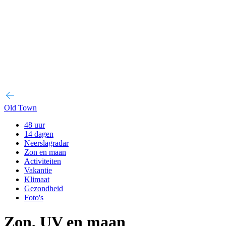
Old Town
48 uur
14 dagen
Neerslagradar
Zon en maan
Activiteiten
Vakantie
Klimaat
Gezondheid
Foto's
Zon, UV en maan