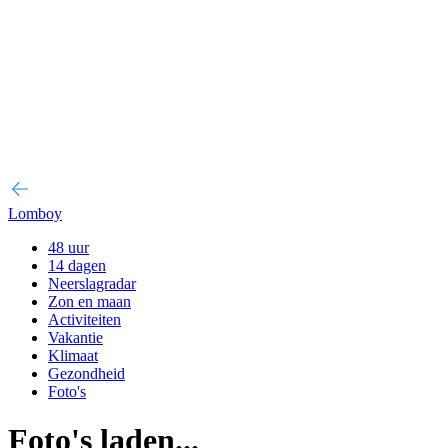
Lomboy
48 uur
14 dagen
Neerslagradar
Zon en maan
Activiteiten
Vakantie
Klimaat
Gezondheid
Foto's
Foto's laden...