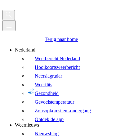
Terug naar home
Nederland
Weerbericht Nederland
Hooikoortsweerbericht
Neerslagradar
Weerflits
Gezondheid
Gevoelstemperatuur
Zonsopkomst en -ondergang
Ontdek de app
Weernieuws
Nieuwsblog