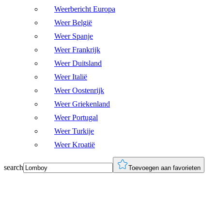
Weerbericht Europa
Weer België
Weer Spanje
Weer Frankrijk
Weer Duitsland
Weer Italië
Weer Oostenrijk
Weer Griekenland
Weer Portugal
Weer Turkije
Weer Kroatië
search
Toevoegen aan favorieten