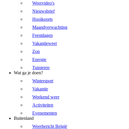
Weervideo's
Nieuwsbrief
Hooikoorts
Maandverwachting
Feestdagen
Vakantieweer
Zon
Energie
Tuinieren
Wat ga je doen?
Wintersport
Vakantie
Weekend weer
Activiteiten
Evenementen
Buitenland
Weerbericht België