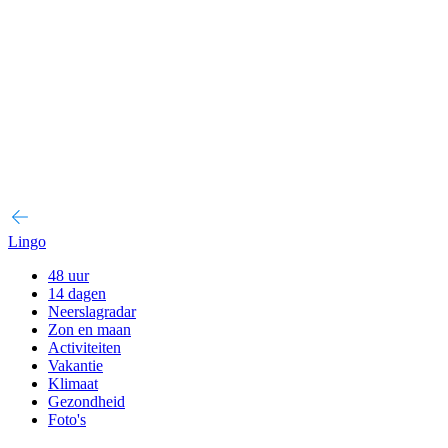
Lingo
48 uur
14 dagen
Neerslagradar
Zon en maan
Activiteiten
Vakantie
Klimaat
Gezondheid
Foto's