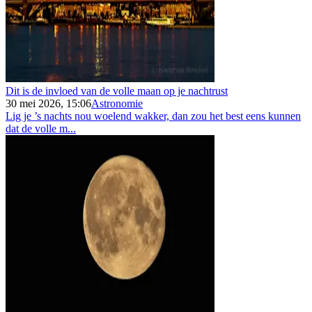
Dit is de invloed van de volle maan op je nachtrust
30 mei 2026, 15:06
Astronomie
Lig je ’s nachts nou woelend wakker, dan zou het best eens kunnen
dat de volle m...