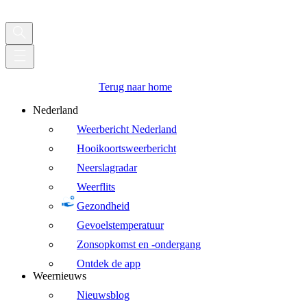
Terug naar home
Nederland
Weerbericht Nederland
Hooikoortsweerbericht
Neerslagradar
Weerflits
Gezondheid
Gevoelstemperatuur
Zonsopkomst en -ondergang
Ontdek de app
Weernieuws
Nieuwsblog