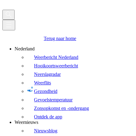
Terug naar home
Nederland
Weerbericht Nederland
Hooikoortsweerbericht
Neerslagradar
Weerflits
Gezondheid
Gevoelstemperatuur
Zonsopkomst en -ondergang
Ontdek de app
Weernieuws
Nieuwsblog