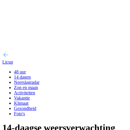
Licup
48 uur
14 dagen
Neerslagradar
Zon en maan
Activiteiten
Vakantie
Klimaat
Gezondheid
Foto's
14-daagse weersverwachting