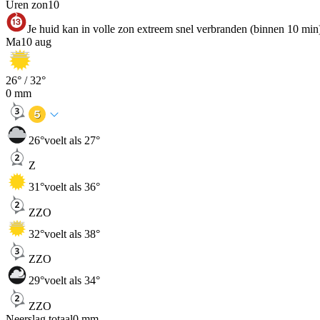
Uren zon
10
Je huid kan in volle zon extreem snel verbranden (binnen 10 min
Ma
10 aug
26
° /
32
°
0
mm
26
°
voelt als 27°
Z
31
°
voelt als 36°
ZZO
32
°
voelt als 38°
ZZO
29
°
voelt als 34°
ZZO
Neerslag totaal
0
mm