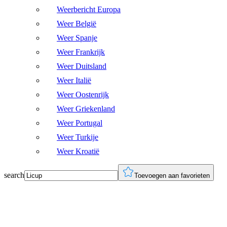
Weerbericht Europa
Weer België
Weer Spanje
Weer Frankrijk
Weer Duitsland
Weer Italië
Weer Oostenrijk
Weer Griekenland
Weer Portugal
Weer Turkije
Weer Kroatië
search
Toevoegen aan favorieten