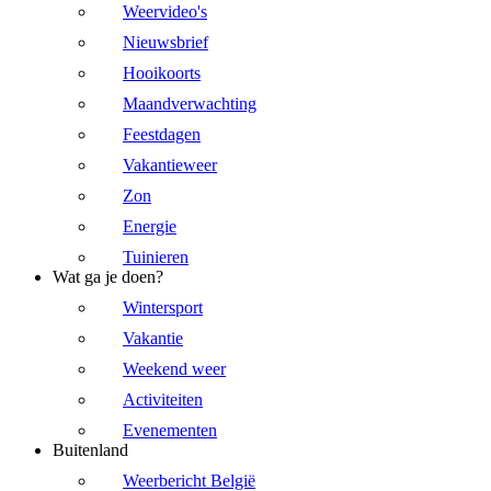
Weervideo's
Nieuwsbrief
Hooikoorts
Maandverwachting
Feestdagen
Vakantieweer
Zon
Energie
Tuinieren
Wat ga je doen?
Wintersport
Vakantie
Weekend weer
Activiteiten
Evenementen
Buitenland
Weerbericht België