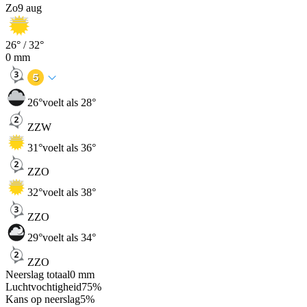
Zo
9 aug
26
° /
32
°
0
mm
26
°
voelt als 28°
ZZW
31
°
voelt als 36°
ZZO
32
°
voelt als 38°
ZZO
29
°
voelt als 34°
ZZO
Neerslag totaal
0
mm
Luchtvochtigheid
75
%
Kans op neerslag
5
%