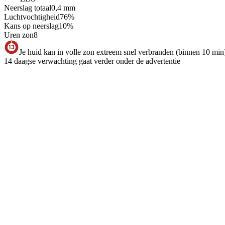
Neerslag totaal
0,4
mm
Luchtvochtigheid
76
%
Kans op neerslag
10
%
Uren zon
8
Je huid kan in volle zon extreem snel verbranden (binnen 10 min
14 daagse verwachting gaat verder onder de advertentie