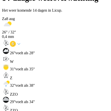
Het weer komende 14 dagen in Licup.
Za
8 aug
26
° /
32
°
0,4
mm
26
°
voelt als 28°
W
31
°
voelt als 35°
Z
32
°
voelt als 38°
ZZO
29
°
voelt als 34°
ZZO