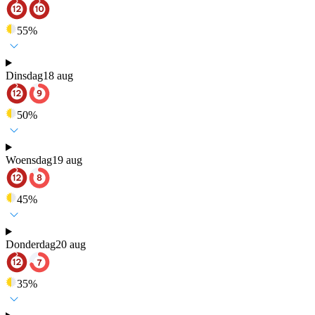
55
%
Dinsdag
18 aug
50
%
Woensdag
19 aug
45
%
Donderdag
20 aug
35
%