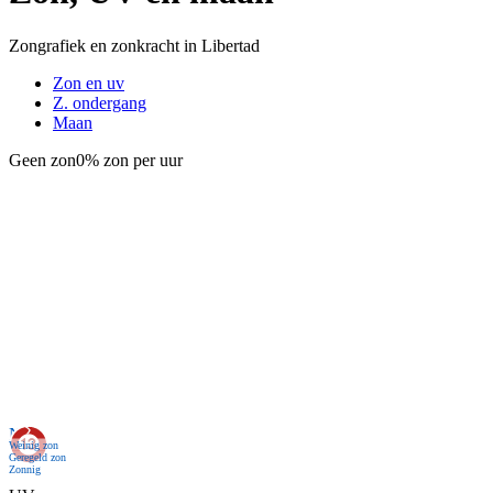
Zongrafiek en zonkracht in Libertad
Zon en uv
Z. ondergang
Maan
Geen zon
0% zon per uur
Nu
Weinig zon
Geregeld zon
Zonnig