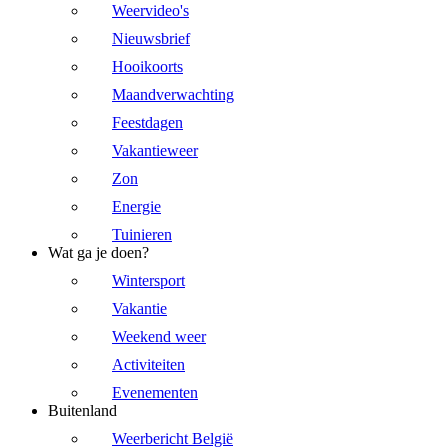
Weervideo's
Nieuwsbrief
Hooikoorts
Maandverwachting
Feestdagen
Vakantieweer
Zon
Energie
Tuinieren
Wat ga je doen?
Wintersport
Vakantie
Weekend weer
Activiteiten
Evenementen
Buitenland
Weerbericht België