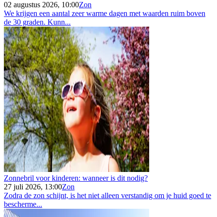
02 augustus 2026, 10:00
Zon
We krijgen een aantal zeer warme dagen met waarden ruim boven
de 30 graden. Kunn...
Zonnebril voor kinderen: wanneer is dit nodig?
27 juli 2026, 13:00
Zon
Zodra de zon schijnt, is het niet alleen verstandig om je huid goed te
bescherme...