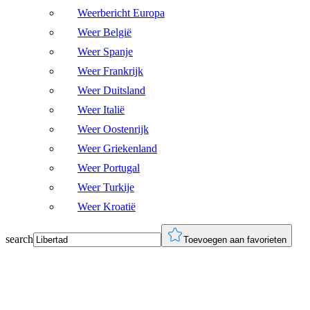
Weerbericht Europa
Weer België
Weer Spanje
Weer Frankrijk
Weer Duitsland
Weer Italië
Weer Oostenrijk
Weer Griekenland
Weer Portugal
Weer Turkije
Weer Kroatië
search
Toevoegen aan favorieten