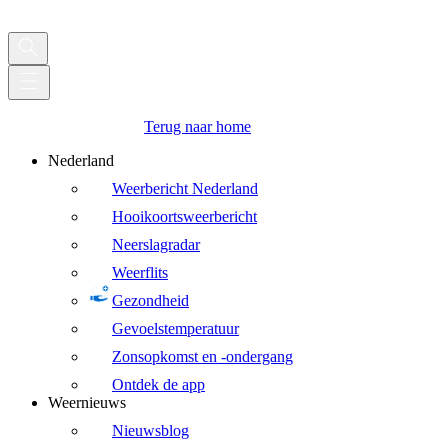
Terug naar home
Nederland
Weerbericht Nederland
Hooikoortsweerbericht
Neerslagradar
Weerflits
Gezondheid
Gevoelstemperatuur
Zonsopkomst en -ondergang
Ontdek de app
Weernieuws
Nieuwsblog