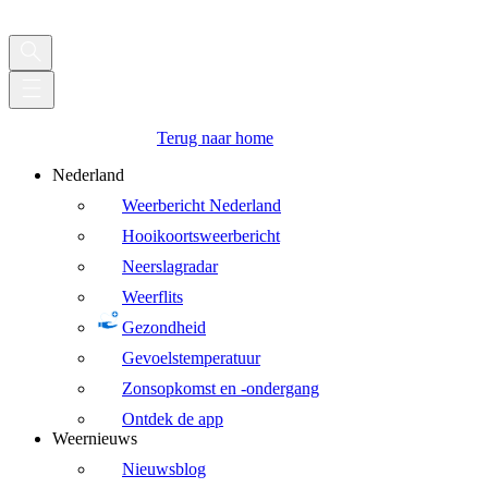
Terug naar home
Nederland
Weerbericht Nederland
Hooikoortsweerbericht
Neerslagradar
Weerflits
Gezondheid
Gevoelstemperatuur
Zonsopkomst en -ondergang
Ontdek de app
Weernieuws
Nieuwsblog