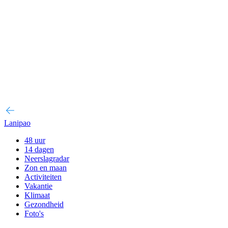
Lanipao
48 uur
14 dagen
Neerslagradar
Zon en maan
Activiteiten
Vakantie
Klimaat
Gezondheid
Foto's