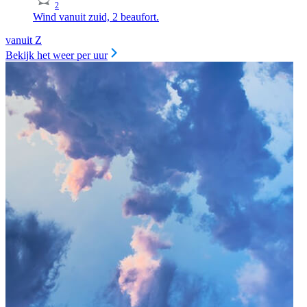
2
Wind vanuit zuid, 2 beaufort.
vanuit Z
Bekijk het weer per uur