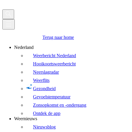
Terug naar home
Nederland
Weerbericht Nederland
Hooikoortsweerbericht
Neerslagradar
Weerflits
Gezondheid
Gevoelstemperatuur
Zonsopkomst en -ondergang
Ontdek de app
Weernieuws
Nieuwsblog