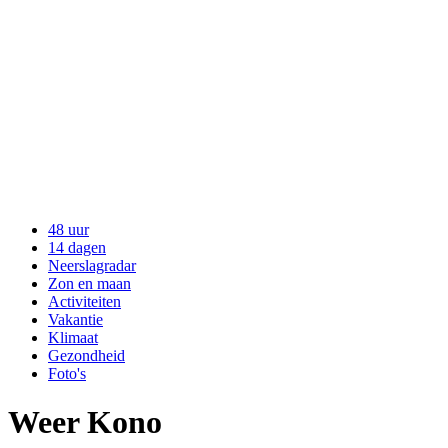
48 uur
14 dagen
Neerslagradar
Zon en maan
Activiteiten
Vakantie
Klimaat
Gezondheid
Foto's
Weer Kono