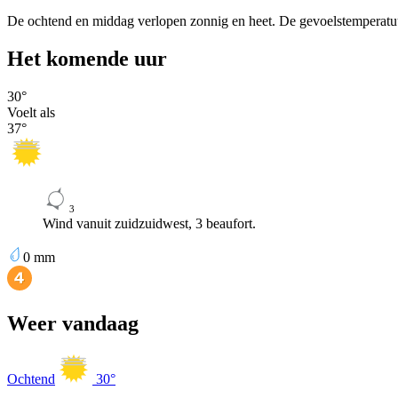
De ochtend en middag verlopen zonnig en heet. De gevoelstemperatu
Het komende uur
30
°
Voelt als
37
°
3
Wind vanuit zuidzuidwest, 3 beaufort.
0
mm
Weer vandaag
Ochtend
30
°