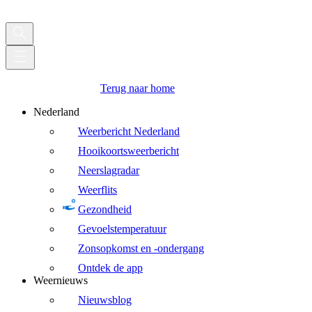
Terug naar home
Nederland
Weerbericht Nederland
Hooikoortsweerbericht
Neerslagradar
Weerflits
Gezondheid
Gevoelstemperatuur
Zonsopkomst en -ondergang
Ontdek de app
Weernieuws
Nieuwsblog