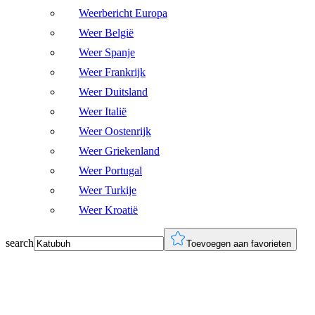
Weerbericht Europa
Weer België
Weer Spanje
Weer Frankrijk
Weer Duitsland
Weer Italië
Weer Oostenrijk
Weer Griekenland
Weer Portugal
Weer Turkije
Weer Kroatië
search
Toevoegen aan favorieten