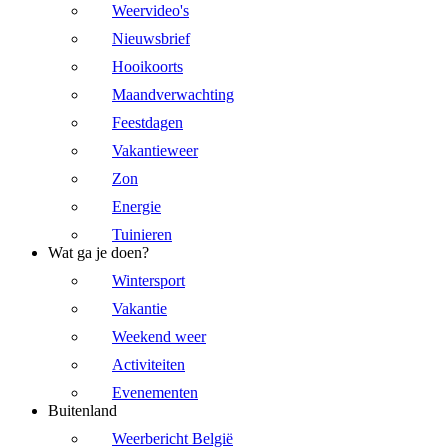
Weervideo's
Nieuwsbrief
Hooikoorts
Maandverwachting
Feestdagen
Vakantieweer
Zon
Energie
Tuinieren
Wat ga je doen?
Wintersport
Vakantie
Weekend weer
Activiteiten
Evenementen
Buitenland
Weerbericht België