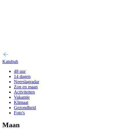
Katubuh
48 uur
14 dagen
Neerslagradar
Zon en maan
Activiteiten
Vakantie
Klimaat
Gezondheid
Foto's
Maan