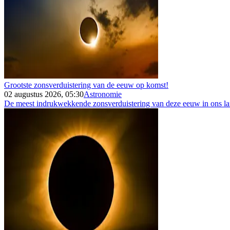
Grootste zonsverduistering van de eeuw op komst!
02 augustus 2026, 05:30
Astronomie
De meest indrukwekkende zonsverduistering van deze eeuw in ons land