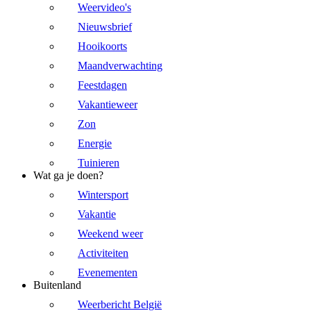
Weervideo's
Nieuwsbrief
Hooikoorts
Maandverwachting
Feestdagen
Vakantieweer
Zon
Energie
Tuinieren
Wat ga je doen?
Wintersport
Vakantie
Weekend weer
Activiteiten
Evenementen
Buitenland
Weerbericht België