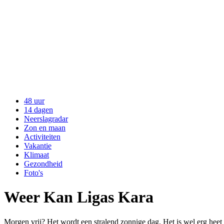
48 uur
14 dagen
Neerslagradar
Zon en maan
Activiteiten
Vakantie
Klimaat
Gezondheid
Foto's
Weer Kan Ligas Kara
Morgen vrij? Het wordt een stralend zonnige dag. Het is wel erg hee