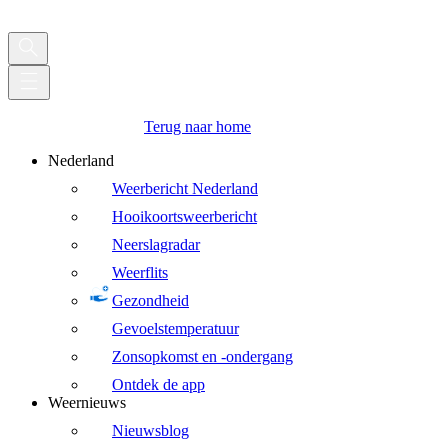
Terug naar home
Nederland
Weerbericht Nederland
Hooikoortsweerbericht
Neerslagradar
Weerflits
Gezondheid
Gevoelstemperatuur
Zonsopkomst en -ondergang
Ontdek de app
Weernieuws
Nieuwsblog