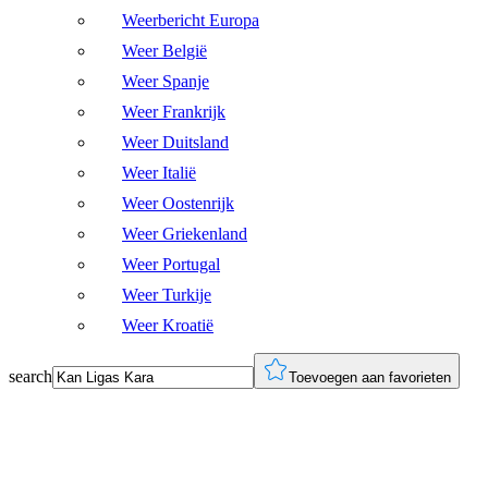
Weerbericht Europa
Weer België
Weer Spanje
Weer Frankrijk
Weer Duitsland
Weer Italië
Weer Oostenrijk
Weer Griekenland
Weer Portugal
Weer Turkije
Weer Kroatië
search
Toevoegen aan favorieten