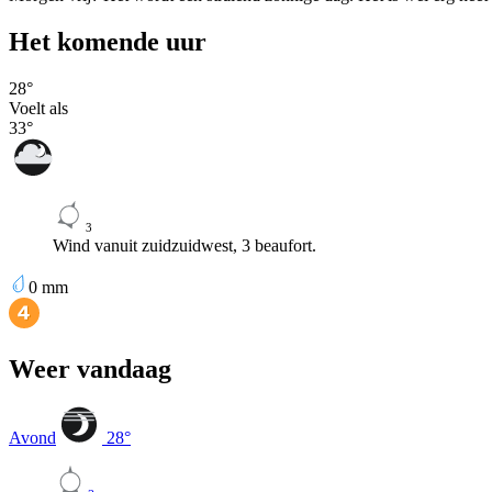
Het komende uur
28
°
Voelt als
33
°
3
Wind vanuit zuidzuidwest, 3 beaufort.
0
mm
Weer vandaag
Avond
28
°