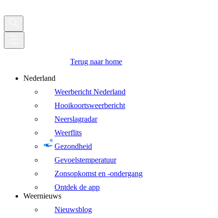
Terug naar home
Nederland
Weerbericht Nederland
Hooikoortsweerbericht
Neerslagradar
Weerflits
Gezondheid
Gevoelstemperatuur
Zonsopkomst en -ondergang
Ontdek de app
Weernieuws
Nieuwsblog