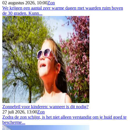
02 augustus 2026, 10:00
Zon
We krijgen een aantal zeer warme dagen met waarden ruim boven
de 30 graden. Kunn...
Zonnebril voor kinderen: wanneer is dit nodig?
27 juli 2026, 13:00
Zon
Zodra de zon schijnt, is het niet alleen verstandig om je huid goed te
bescherme...