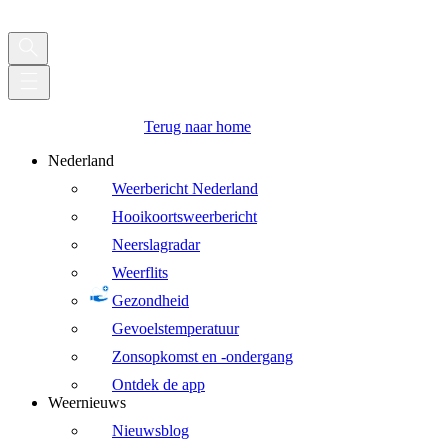
Terug naar home
Nederland
Weerbericht Nederland
Hooikoortsweerbericht
Neerslagradar
Weerflits
Gezondheid
Gevoelstemperatuur
Zonsopkomst en -ondergang
Ontdek de app
Weernieuws
Nieuwsblog