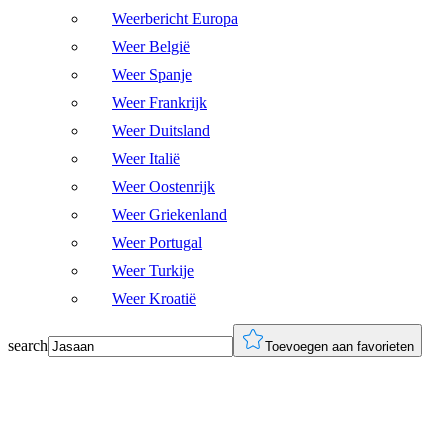
Weerbericht Europa
Weer België
Weer Spanje
Weer Frankrijk
Weer Duitsland
Weer Italië
Weer Oostenrijk
Weer Griekenland
Weer Portugal
Weer Turkije
Weer Kroatië
search
Toevoegen aan favorieten