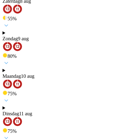
Zaterdag
8 aug
55
%
Zondag
9 aug
80
%
Maandag
10 aug
75
%
Dinsdag
11 aug
75
%