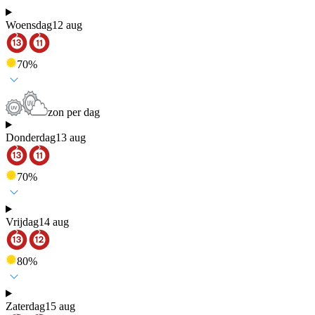
Woensdag
12 aug
70
%
zon per dag
Donderdag
13 aug
70
%
Vrijdag
14 aug
80
%
Zaterdag
15 aug