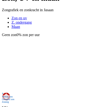
Zongrafiek en zonkracht in Jasaan
Zon en uv
Z. ondergang
Maan
Geen zon
0% zon per uur
Nu
Weinig zon
Geregeld zon
Zonnig