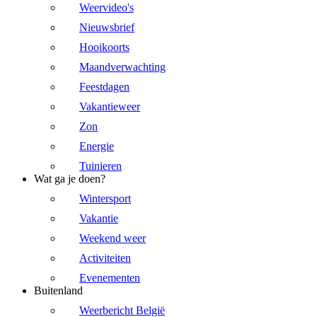
Weervideo's
Nieuwsbrief
Hooikoorts
Maandverwachting
Feestdagen
Vakantieweer
Zon
Energie
Tuinieren
Wat ga je doen?
Wintersport
Vakantie
Weekend weer
Activiteiten
Evenementen
Buitenland
Weerbericht België