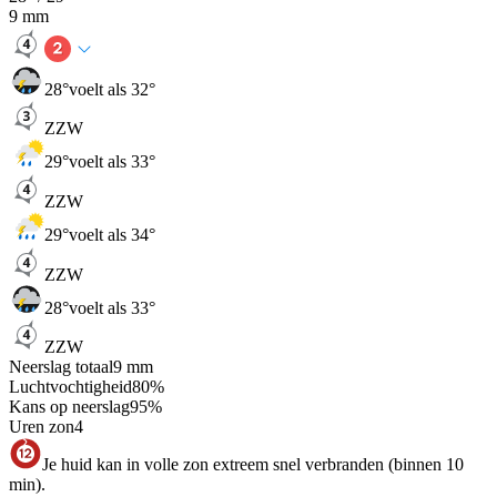
9
mm
28
°
voelt als 32°
ZZW
29
°
voelt als 33°
ZZW
29
°
voelt als 34°
ZZW
28
°
voelt als 33°
ZZW
Neerslag totaal
9
mm
Luchtvochtigheid
80
%
Kans op neerslag
95
%
Uren zon
4
Je huid kan in volle zon extreem snel verbranden (binnen 10
min).