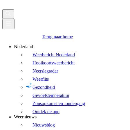
Terug naar home
Nederland
Weerbericht Nederland
Hooikoortsweerbericht
Neerslagradar
Weerflits
Gezondheid
Gevoelstemperatuur
Zonsopkomst en -ondergang
Ontdek de app
Weernieuws
Nieuwsblog