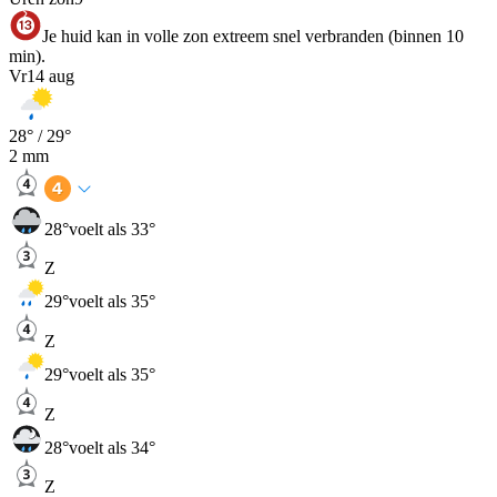
Je huid kan in volle zon extreem snel verbranden (binnen 10
min).
Vr
14 aug
28
° /
29
°
2
mm
28
°
voelt als 33°
Z
29
°
voelt als 35°
Z
29
°
voelt als 35°
Z
28
°
voelt als 34°
Z