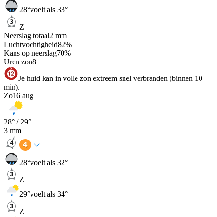
28
°
voelt als 33°
Z
Neerslag totaal
2
mm
Luchtvochtigheid
82
%
Kans op neerslag
70
%
Uren zon
8
Je huid kan in volle zon extreem snel verbranden (binnen 10
min).
Zo
16 aug
28
° /
29
°
3
mm
28
°
voelt als 32°
Z
29
°
voelt als 34°
Z