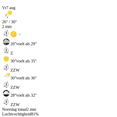
Vr
7 aug
26
° /
30
°
2
mm
26
°
voelt als 29°
Z
30
°
voelt als 35°
ZZW
30
°
voelt als 36°
ZZW
28
°
voelt als 32°
ZZW
Neerslag totaal
2
mm
Luchtvochtigheid
81
%