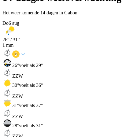
Het weer komende 14 dagen in Gabon.
Do
6 aug
26
° /
31
°
1
mm
26
°
voelt als 29°
ZZW
30
°
voelt als 36°
ZZW
31
°
voelt als 37°
ZZW
28
°
voelt als 31°
ZZW