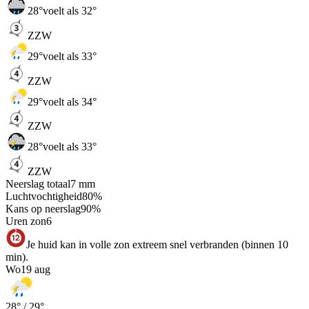
28
°
voelt als 32°
ZZW
29
°
voelt als 33°
ZZW
29
°
voelt als 34°
ZZW
28
°
voelt als 33°
ZZW
Neerslag totaal
7
mm
Luchtvochtigheid
80
%
Kans op neerslag
90
%
Uren zon
6
Je huid kan in volle zon extreem snel verbranden (binnen 10
min).
Wo
19 aug
28
° /
29
°