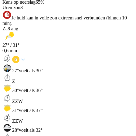
Kans op neerslag
65
%
Uren zon
8
Je huid kan in volle zon extreem snel verbranden (binnen 10
min).
Za
8 aug
27
° /
31
°
0,6
mm
27
°
voelt als 30°
Z
30
°
voelt als 36°
ZZW
31
°
voelt als 37°
ZZW
28
°
voelt als 32°