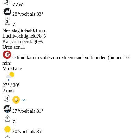
ZZW
28
°
voelt als 33°
Z
Neerslag totaal
0,1
mm
Luchtvochtigheid
78
%
Kans op neerslag
0
%
Uren zon
11
Je huid kan in volle zon extreem snel verbranden (binnen 10
min).
Ma
10 aug
27
° /
30
°
2
mm
27
°
voelt als 31°
Z
30
°
voelt als 35°