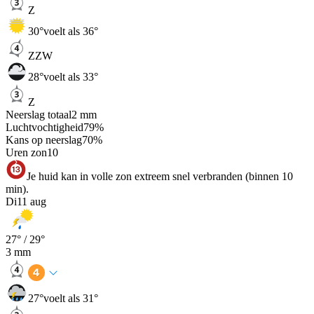
Z
30
°
voelt als 36°
ZZW
28
°
voelt als 33°
Z
Neerslag totaal
2
mm
Luchtvochtigheid
79
%
Kans op neerslag
70
%
Uren zon
10
Je huid kan in volle zon extreem snel verbranden (binnen 10
min).
Di
11 aug
27
° /
29
°
3
mm
27
°
voelt als 31°