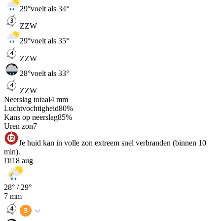
29
°
voelt als 34°
ZZW
29
°
voelt als 35°
ZZW
28
°
voelt als 33°
ZZW
Neerslag totaal
4
mm
Luchtvochtigheid
80
%
Kans op neerslag
85
%
Uren zon
7
Je huid kan in volle zon extreem snel verbranden (binnen 10
min).
Di
18 aug
28
° /
29
°
7
mm