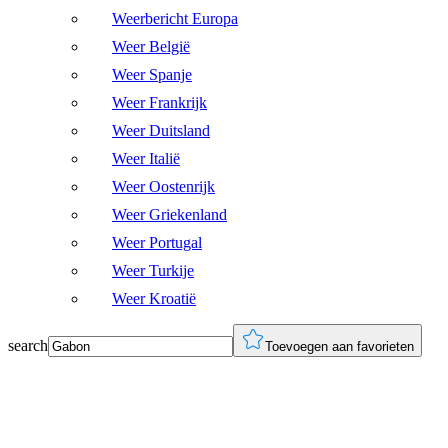
Weerbericht Europa
Weer België
Weer Spanje
Weer Frankrijk
Weer Duitsland
Weer Italië
Weer Oostenrijk
Weer Griekenland
Weer Portugal
Weer Turkije
Weer Kroatië
search
Toevoegen aan favorieten