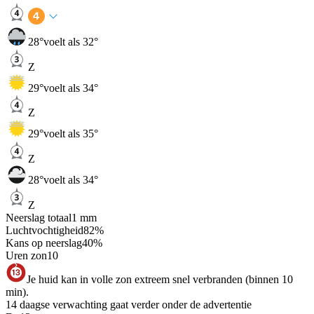
28
°
voelt als 32°
Z
29
°
voelt als 34°
Z
29
°
voelt als 35°
Z
28
°
voelt als 34°
Z
Neerslag totaal
1
mm
Luchtvochtigheid
82
%
Kans op neerslag
40
%
Uren zon
10
Je huid kan in volle zon extreem snel verbranden (binnen 10
min).
14 daagse verwachting gaat verder onder de advertentie