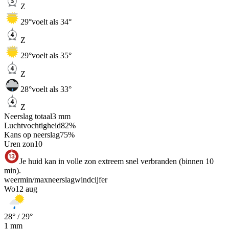
Z
29
°
voelt als 34°
Z
29
°
voelt als 35°
Z
28
°
voelt als 33°
Z
Neerslag totaal
3
mm
Luchtvochtigheid
82
%
Kans op neerslag
75
%
Uren zon
10
Je huid kan in volle zon extreem snel verbranden (binnen 10
min).
weer
min
/
max
neerslag
wind
cijfer
Wo
12 aug
28
° /
29
°
1
mm