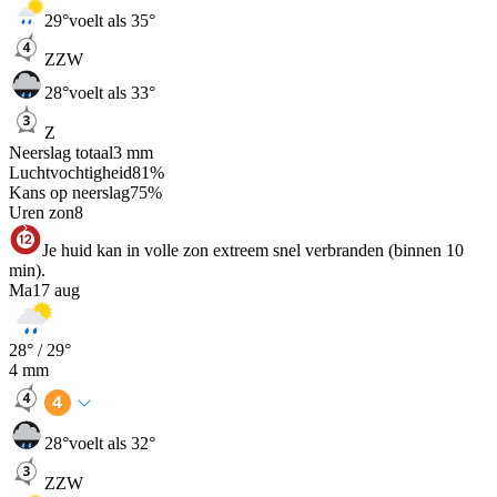
29
°
voelt als 35°
ZZW
28
°
voelt als 33°
Z
Neerslag totaal
3
mm
Luchtvochtigheid
81
%
Kans op neerslag
75
%
Uren zon
8
Je huid kan in volle zon extreem snel verbranden (binnen 10
min).
Ma
17 aug
28
° /
29
°
4
mm
28
°
voelt als 32°
ZZW