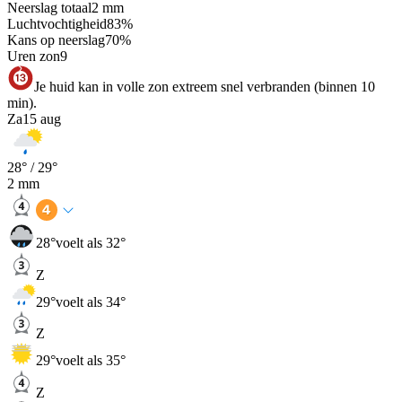
Neerslag totaal
2
mm
Luchtvochtigheid
83
%
Kans op neerslag
70
%
Uren zon
9
Je huid kan in volle zon extreem snel verbranden (binnen 10
min).
Za
15 aug
28
° /
29
°
2
mm
28
°
voelt als 32°
Z
29
°
voelt als 34°
Z
29
°
voelt als 35°
Z