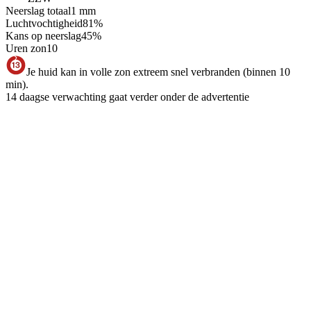
Neerslag totaal
1
mm
Luchtvochtigheid
81
%
Kans op neerslag
45
%
Uren zon
10
Je huid kan in volle zon extreem snel verbranden (binnen 10
min).
14 daagse verwachting gaat verder onder de advertentie