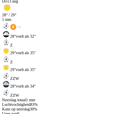
Do
13 aug
28
° /
29
°
1
mm
28
°
voelt als 32°
Z
29
°
voelt als 35°
Z
29
°
voelt als 35°
ZZW
28
°
voelt als 34°
ZZW
Neerslag totaal
1
mm
Luchtvochtigheid
83
%
Kans op neerslag
30
%
Uren zon
9