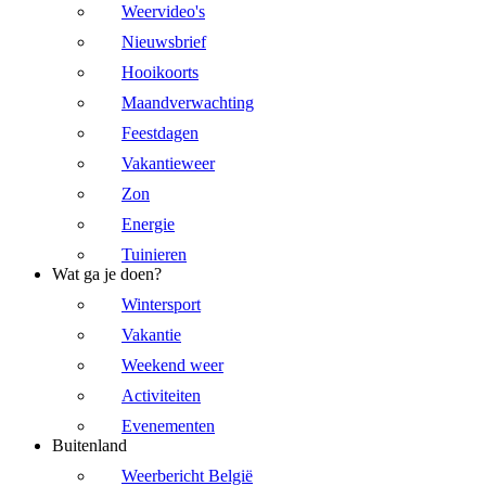
Weervideo's
Nieuwsbrief
Hooikoorts
Maandverwachting
Feestdagen
Vakantieweer
Zon
Energie
Tuinieren
Wat ga je doen?
Wintersport
Vakantie
Weekend weer
Activiteiten
Evenementen
Buitenland
Weerbericht België