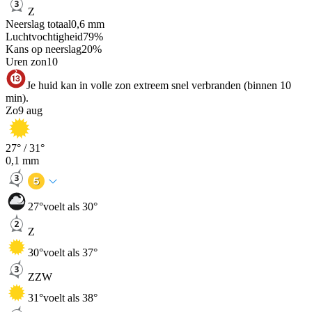
Z
Neerslag totaal
0,6
mm
Luchtvochtigheid
79
%
Kans op neerslag
20
%
Uren zon
10
Je huid kan in volle zon extreem snel verbranden (binnen 10
min).
Zo
9 aug
27
° /
31
°
0,1
mm
27
°
voelt als 30°
Z
30
°
voelt als 37°
ZZW
31
°
voelt als 38°