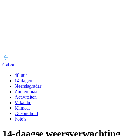
Gabon
48 uur
14 dagen
Neerslagradar
Zon en maan
Activiteiten
Vakantie
Klimaat
Gezondheid
Foto's
14-daagse weersverwachting